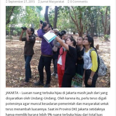
September 27, 2015
Jurnal Masyarakat
0 Comments
JAKARTA – Luasan ruang terbuka hijau di Jakarta masih jauh dari yang
disyaratkan oleh Undang-Undang. Oleh karena itu, perlu terus digali
potensinya agar muncul kesadaran pemerintah dan masyarakat untuk
terus menambah luasannya. Saat ini Provinsi DKI Jakarta setidaknya
hanya memiliki kurang lebih 9% ruang terbuka hijau dari total luas