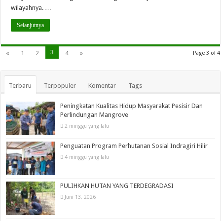
wilayahnya. …
Selanjutnya
3
«
1
2
4
»
Page 3 of 4
Terbaru
Terpopuler
Komentar
Tags
Peningkatan Kualitas Hidup Masyarakat Pesisir Dan
Perlindungan Mangrove
2 minggu yang lalu
Penguatan Program Perhutanan Sosial Indragiri Hilir
4 minggu yang lalu
PULIHKAN HUTAN YANG TERDEGRADASI
Juni 13, 2026