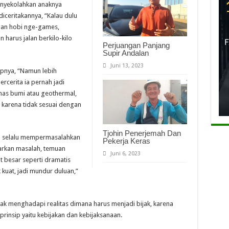
menyekolahkan anaknya
diceritakannya, “Kalau dulu
 dan hobi nge-games,
 harus jalan berkilo-kilo
Perjuangan Panjang
Supir Andalan
Juni 13, 2023
nya, “Namun lebih
bercerita ia pernah jadi
nas bumi atau geothermal,
 karena tidak sesuai dengan
Tjohin Penerjemah Dan
a selalu mempermasalahkan
Pekerja Keras
arkan masalah, temuan
Juni 6, 2023
 besar seperti dramatis
kuat, jadi mundur duluan,”
k menghadapi realitas dimana harus menjadi bijak, karena
prinsip yaitu kebijakan dan kebijaksanaan.