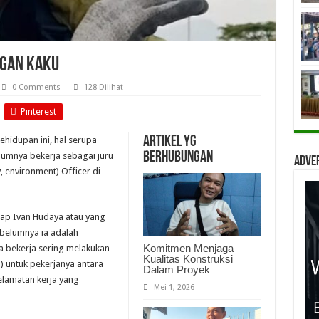
ngan Kaku
0 Comments
128 Dilihat
Pinterest
Artikel yg
ehidupan ini, hal serupa
berhubungan
lumnya bekerja sebagai juru
Adve
, environment) Officer di
gkap Ivan Hudaya atau yang
ebelumnya ia adalah
Komitmen Menjaga
 bekerja sering melakukan
Kualitas Konstruksi
untuk pekerjanya antara
Dalam Proyek
elamatan kerja yang
Mei 1, 2026