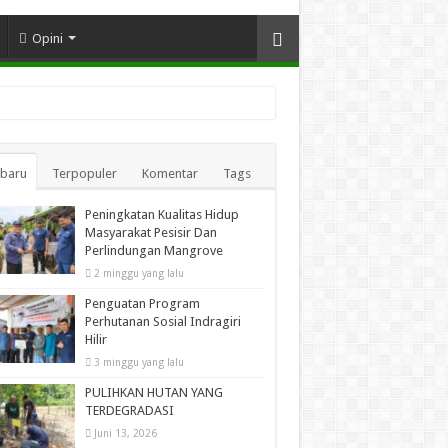
Opini
rbaru
Terpopuler
Komentar
Tags
Peningkatan Kualitas Hidup
Masyarakat Pesisir Dan
Perlindungan Mangrove
2 minggu yang lalu
Penguatan Program
Perhutanan Sosial Indragiri
Hilir
3 minggu yang lalu
PULIHKAN HUTAN YANG
TERDEGRADASI
Juni 13, 2026