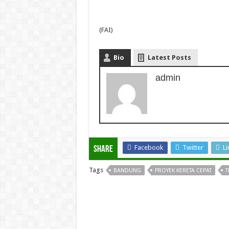
(FAI)
Bio
Latest Posts
admin
Facebook
Twitter
Li
Share
Tags
BANDUNG
PROYEK KERETA CEPAT
T