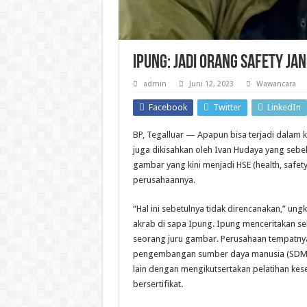
Ipung: Jadi Orang Safety Ja
admin
Juni 12, 2023
Wawancara
Facebook
Twitter
LinkedIn
BP, Tegalluar — Apapun bisa terjadi dalam k
juga dikisahkan oleh Ivan Hudaya yang sebe
gambar yang kini menjadi HSE (health, safety
perusahaannya.
“Hal ini sebetulnya tidak direncanakan,” un
akrab di sapa Ipung. Ipung menceritakan s
seorang juru gambar. Perusahaan tempatnya
pengembangan sumber daya manusia (SDM) 
lain dengan mengikutsertakan pelatihan kes
bersertifikat.