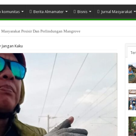
o komunitas
Berita Almamater
Bisnis
Jurnal Masyarakat
n Sosial Indragiri Hilir
y Jangan Kaku
Te