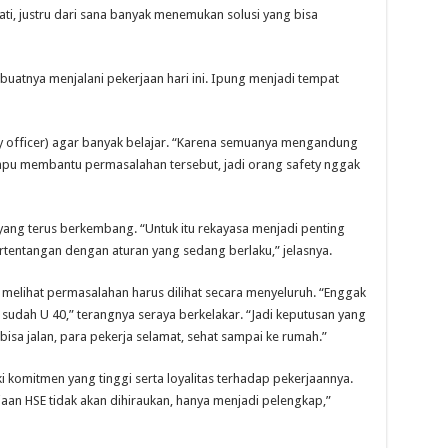
ati, justru dari sana banyak menemukan solusi yang bisa
buatnya menjalani pekerjaan hari ini. Ipung menjadi tempat
y officer) agar banyak belajar. “Karena semuanya mengandung
ampu membantu permasalahan tersebut, jadi orang safety nggak
 yang terus berkembang. “Untuk itu rekayasa menjadi penting
ertentangan dengan aturan yang sedang berlaku,” jelasnya.
u melihat permasalahan harus dilihat secara menyeluruh. “Enggak
sudah U 40,” terangnya seraya berkelakar. “Jadi keputusan yang
 bisa jalan, para pekerja selamat, sehat sampai ke rumah.”
i komitmen yang tinggi serta loyalitas terhadap pekerjaannya.
rjaan HSE tidak akan dihiraukan, hanya menjadi pelengkap,”