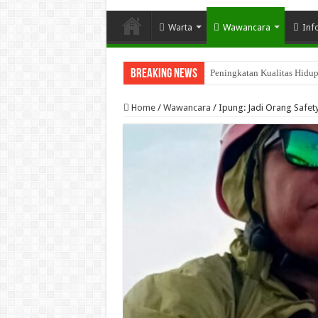
Warta
Wawancara
Inf
Breaking News
Penguatan Program Perhutana
Home
/
Wawancara
/
Ipung: Jadi Orang Safet