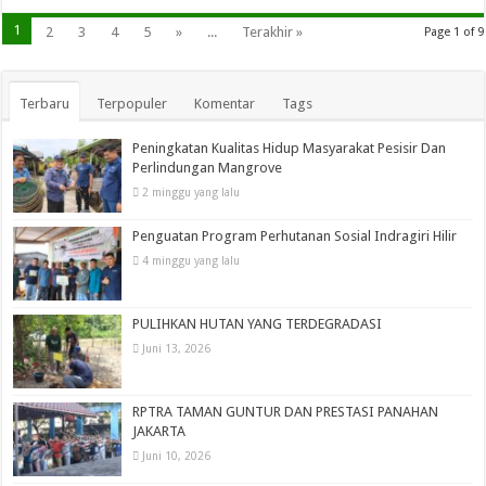
1
2
3
4
5
»
...
Terakhir »
Page 1 of 9
Terbaru
Terpopuler
Komentar
Tags
Peningkatan Kualitas Hidup Masyarakat Pesisir Dan
Perlindungan Mangrove
2 minggu yang lalu
Penguatan Program Perhutanan Sosial Indragiri Hilir
4 minggu yang lalu
PULIHKAN HUTAN YANG TERDEGRADASI
Juni 13, 2026
RPTRA TAMAN GUNTUR DAN PRESTASI PANAHAN
JAKARTA
Juni 10, 2026