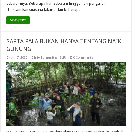
sebelumnya. Beberapa hari sebelum hingga hari pengajian
dilaksanakan suasana Jakarta dan beberapa …
Selanjutnya
SAPTA PALA BUKAN HANYA TENTANG NAIK
GUNUNG
Juli 17, 2025
Info komunitas
,
SMU
0 Comments
BP, Jakarta — Sapta Pala (pecinta alam SMA Negeri 7 Jakarta) kembali