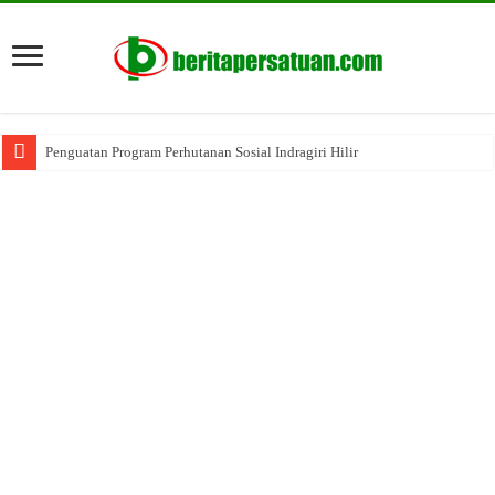
Penguatan Program Perhutanan Sosial Indragiri Hilir