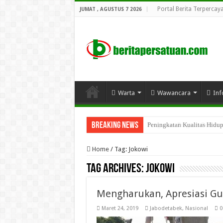
Portal Berita Terpercay
JUMAT , AGUSTUS 7 2026
Warta
Wawancara
Inf
Breaking News
Penguatan Program Perhutana
Home
/
Tag:
Jokowi
Tag Archives:
Jokowi
Mengharukan, Apresiasi G
Maret 24, 2019
Jabodetabek
,
Nasional
0