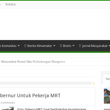
a
Redaksi
o komunitas
Berita Almamater
Bisnis
Jurnal Masyarakat
n Sosial Indragiri Hilir
Te
ubernur Untuk Pekerja MRT
 Comments
Foto: Pekerja MRT Saat Pembekalan Keselamatan