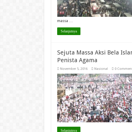
massa …
Selanjutnya
Sejuta Massa Aksi Bela Isl
Penista Agama
November 5, 2016
Nasional
0 Commen
Selanjutnya