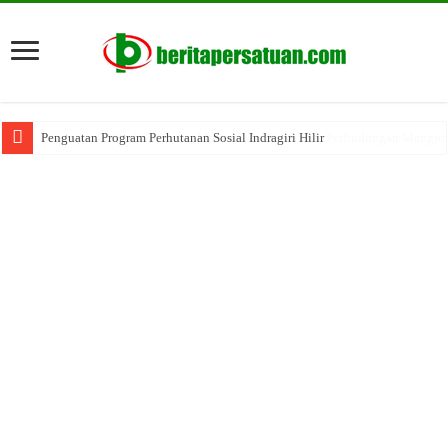
Penguatan Program Perhutanan Sosial Indragiri Hilir