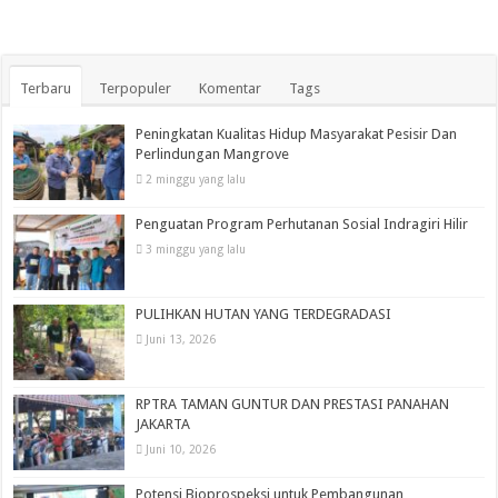
Terbaru
Terpopuler
Komentar
Tags
Peningkatan Kualitas Hidup Masyarakat Pesisir Dan
Perlindungan Mangrove
2 minggu yang lalu
Penguatan Program Perhutanan Sosial Indragiri Hilir
3 minggu yang lalu
PULIHKAN HUTAN YANG TERDEGRADASI
Juni 13, 2026
RPTRA TAMAN GUNTUR DAN PRESTASI PANAHAN
JAKARTA
Juni 10, 2026
Potensi Bioprospeksi untuk Pembangunan