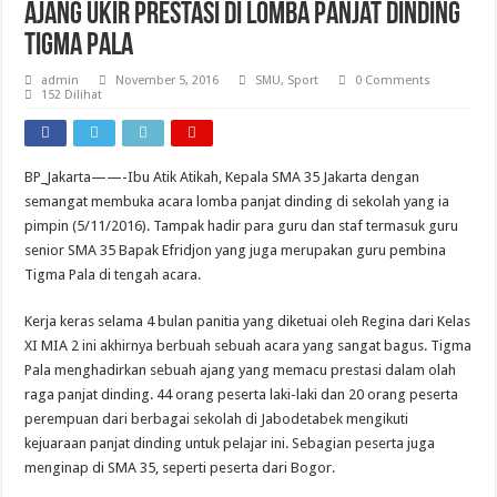
Ajang Ukir Prestasi Di Lomba Panjat Dinding
Tigma Pala
admin
November 5, 2016
SMU
,
Sport
0 Comments
152 Dilihat
BP_Jakarta——-Ibu Atik Atikah, Kepala SMA 35 Jakarta dengan
semangat membuka acara lomba panjat dinding di sekolah yang ia
pimpin (5/11/2016). Tampak hadir para guru dan staf termasuk guru
senior SMA 35 Bapak Efridjon yang juga merupakan guru pembina
Tigma Pala di tengah acara.
Kerja keras selama 4 bulan panitia yang diketuai oleh Regina dari Kelas
XI MIA 2 ini akhirnya berbuah sebuah acara yang sangat bagus. Tigma
Pala menghadirkan sebuah ajang yang memacu prestasi dalam olah
raga panjat dinding. 44 orang peserta laki-laki dan 20 orang peserta
perempuan dari berbagai sekolah di Jabodetabek mengikuti
kejuaraan panjat dinding untuk pelajar ini. Sebagian peserta juga
menginap di SMA 35, seperti peserta dari Bogor.