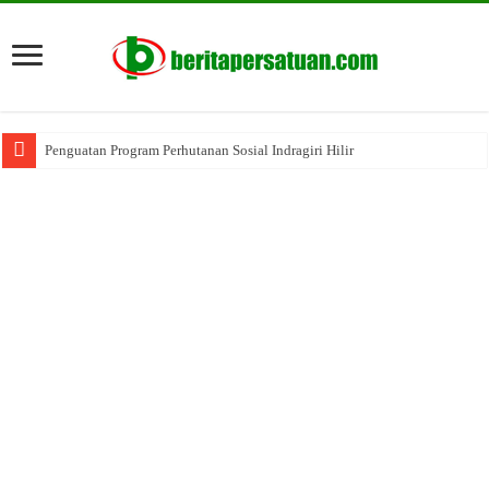
Penguatan Program Perhutanan Sosial Indragiri Hilir