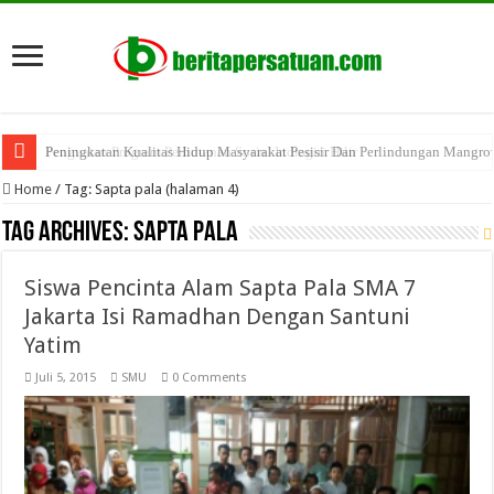
Peningkatan Kualitas Hidup Masyarakat Pesisir Dan Perlindungan Mangro
Penguatan Program Perhutanan Sosial Indragiri Hilir
Home
/
Tag:
Sapta pala
(halaman 4)
Tag Archives:
Sapta pala
Siswa Pencinta Alam Sapta Pala SMA 7
Jakarta Isi Ramadhan Dengan Santuni
Yatim
Juli 5, 2015
SMU
0 Comments