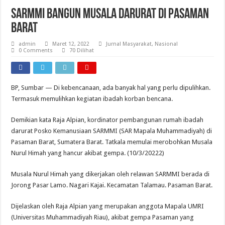
SARMMI Bangun Musala Darurat Di Pasaman
Barat
admin
Maret 12, 2022
Jurnal Masyarakat
,
Nasional
0 Comments
70 Dilihat
BP, Sumbar — Di kebencanaan, ada banyak hal yang perlu dipulihkan.
Termasuk memulihkan kegiatan ibadah korban bencana.
Demikian kata Raja Alpian, kordinator pembangunan rumah ibadah
darurat Posko Kemanusiaan SARMMI (SAR Mapala Muhammadiyah) di
Pasaman Barat, Sumatera Barat. Tatkala memulai merobohkan Musala
Nurul Himah yang hancur akibat gempa. (10/3/20222)
Musala Nurul Himah yang dikerjakan oleh relawan SARMMI berada di
Jorong Pasar Lamo. Nagari Kajai. Kecamatan Talamau. Pasaman Barat.
Dijelaskan oleh Raja Alpian yang merupakan anggota Mapala UMRI
(Universitas Muhammadiyah Riau), akibat gempa Pasaman yang