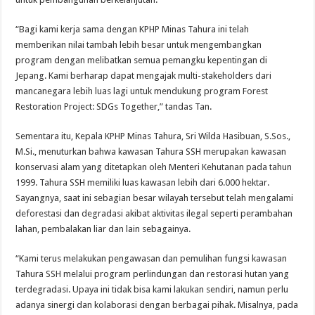
“Bagi kami kerja sama dengan KPHP Minas Tahura ini telah
memberikan nilai tambah lebih besar untuk mengembangkan
program dengan melibatkan semua pemangku kepentingan di
Jepang. Kami berharap dapat mengajak multi-stakeholders dari
mancanegara lebih luas lagi untuk mendukung program Forest
Restoration Project: SDGs Together,” tandas Tan.
Sementara itu, Kepala KPHP Minas Tahura, Sri Wilda Hasibuan, S.Sos.,
M.Si., menuturkan bahwa kawasan Tahura SSH merupakan kawasan
konservasi alam yang ditetapkan oleh Menteri Kehutanan pada tahun
1999. Tahura SSH memiliki luas kawasan lebih dari 6.000 hektar.
Sayangnya, saat ini sebagian besar wilayah tersebut telah mengalami
deforestasi dan degradasi akibat aktivitas ilegal seperti perambahan
lahan, pembalakan liar dan lain sebagainya.
“Kami terus melakukan pengawasan dan pemulihan fungsi kawasan
Tahura SSH melalui program perlindungan dan restorasi hutan yang
terdegradasi. Upaya ini tidak bisa kami lakukan sendiri, namun perlu
adanya sinergi dan kolaborasi dengan berbagai pihak. Misalnya, pada