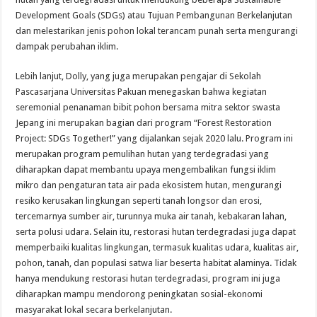
Development Goals (SDGs) atau Tujuan Pembangunan Berkelanjutan
dan melestarikan jenis pohon lokal terancam punah serta mengurangi
dampak perubahan iklim.
Lebih lanjut, Dolly, yang juga merupakan pengajar di Sekolah
Pascasarjana Universitas Pakuan menegaskan bahwa kegiatan
seremonial penanaman bibit pohon bersama mitra sektor swasta
Jepang ini merupakan bagian dari program “Forest Restoration
Project: SDGs Together!” yang dijalankan sejak 2020 lalu. Program ini
merupakan program pemulihan hutan yang terdegradasi yang
diharapkan dapat membantu upaya mengembalikan fungsi iklim
mikro dan pengaturan tata air pada ekosistem hutan, mengurangi
resiko kerusakan lingkungan seperti tanah longsor dan erosi,
tercemarnya sumber air, turunnya muka air tanah, kebakaran lahan,
serta polusi udara. Selain itu, restorasi hutan terdegradasi juga dapat
memperbaiki kualitas lingkungan, termasuk kualitas udara, kualitas air,
pohon, tanah, dan populasi satwa liar beserta habitat alaminya. Tidak
hanya mendukung restorasi hutan terdegradasi, program ini juga
diharapkan mampu mendorong peningkatan sosial-ekonomi
masyarakat lokal secara berkelanjutan.