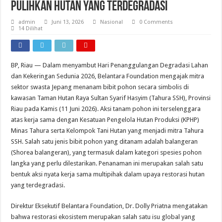
PULIHKAN HUTAN YANG TERDEGRADASI
admin
Juni 13, 2026
Nasional
0 Comments
14 Dilihat
BP, Riau — Dalam menyambut Hari Penanggulangan Degradasi Lahan
dan Kekeringan Sedunia 2026, Belantara Foundation mengajak mitra
sektor swasta Jepang menanam bibit pohon secara simbolis di
kawasan Taman Hutan Raya Sultan Syarif Hasyim (Tahura SSH), Provinsi
Riau pada Kamis (11 Juni 2026). Aksi tanam pohon ini terselenggara
atas kerja sama dengan Kesatuan Pengelola Hutan Produksi (KPHP)
Minas Tahura serta Kelompok Tani Hutan yang menjadi mitra Tahura
SSH. Salah satu jenis bibit pohon yang ditanam adalah balangeran
(Shorea balangeran), yang termasuk dalam kategori spesies pohon
langka yang perlu dilestarikan. Penanaman ini merupakan salah satu
bentuk aksi nyata kerja sama multipihak dalam upaya restorasi hutan
yang terdegradasi.
Direktur Eksekutif Belantara Foundation, Dr. Dolly Priatna mengatakan
bahwa restorasi ekosistem merupakan salah satu isu global yang