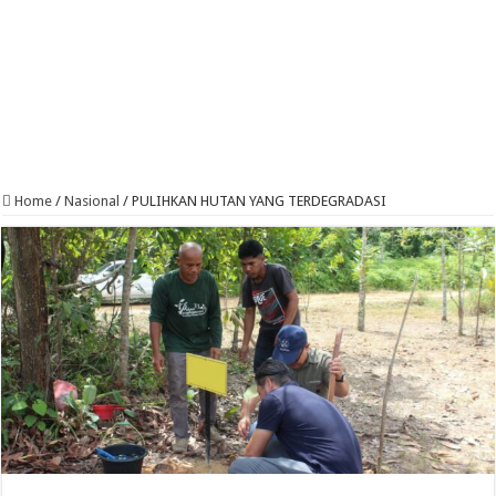
Home
/
Nasional
/
PULIHKAN HUTAN YANG TERDEGRADASI