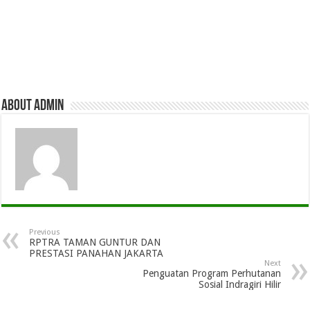
About admin
Previous
RPTRA TAMAN GUNTUR DAN
PRESTASI PANAHAN JAKARTA
Next
Penguatan Program Perhutanan
Sosial Indragiri Hilir