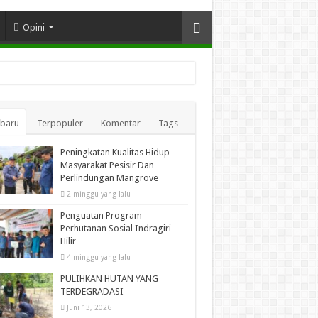
Opini
rbaru
Terpopuler
Komentar
Tags
Peningkatan Kualitas Hidup
Masyarakat Pesisir Dan
Perlindungan Mangrove
2 minggu yang lalu
Penguatan Program
Perhutanan Sosial Indragiri
Hilir
4 minggu yang lalu
PULIHKAN HUTAN YANG
TERDEGRADASI
Juni 13, 2026