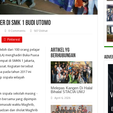
er di SMK 1 Budi Utomo
0 Comments
507 Dilihat
Pinterest
Artikel yg
lebih dari 100 orang pelajar
berhubungan
PALA) menghadiri Buka Puasa
Adve
mpat di SMKN 1 Jakarta,
usat. Kegiatan tersebut
a pada tahun 2017 ini
 sispala wilayah
Melepas Kangen Di Halal
Bihalal STACIA UMJ
n sispala sekolah masing -
April 6, 2026
n bersama yang dipimpin
 memasuki waktu Maghrib,
adzan dan sholat Maghrib