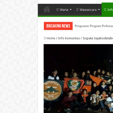
Warta
Wawancara
Inf
Breaking News
Penguatan Program Perhutana
Home
/
Info komunitas
/
Sispala Sejabodetab