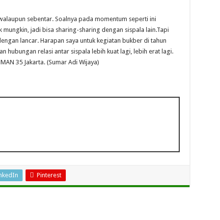
 walaupun sebentar. Soalnya pada momentum seperti ini
mungkin, jadi bisa sharing-sharing dengan sispala lain.Tapi
 dengan lancar. Harapan saya untuk kegiatan bukber di tahun
 hubungan relasi antar sispala lebih kuat lagi, lebih erat lagi.
SMAN 35 Jakarta. (Sumar Adi Wijaya)
nkedIn
Pinterest