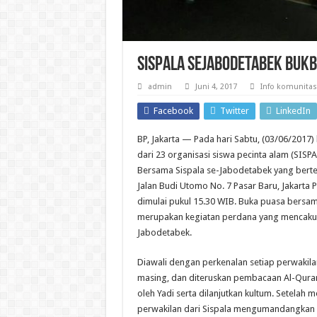
Sispala Sejabodetabek Bukb
admin
Juni 4, 2017
Info komunitas
Facebook
Twitter
LinkedIn
BP, Jakarta — Pada hari Sabtu, (03/06/2017) 
dari 23 organisasi siswa pecinta alam (SIS
Bersama Sispala se-Jabodetabek yang berte
Jalan Budi Utomo No. 7 Pasar Baru, Jakarta P
dimulai pukul 15.30 WIB. Buka puasa bersam
merupakan kegiatan perdana yang mencakup
Jabodetabek.
Diawali dengan perkenalan setiap perwakila
masing, dan diteruskan pembacaan Al-Qura
oleh Yadi serta dilanjutkan kultum. Setelah
perwakilan dari Sispala mengumandangkan 