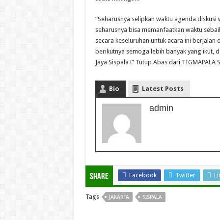
“Seharusnya selipkan waktu agenda diskusi
seharusnya bisa memanfaatkan waktu sebaik 
secara keseluruhan untuk acara ini berjalan
berikutnya semoga lebih banyak yang ikut, dan
Jaya Sispala !” Tutup Abas dari TIGMAPALA 
Bio
Latest Posts
admin
Facebook
Twitter
Li
Share
Tags
JAKARTA
SISPALA