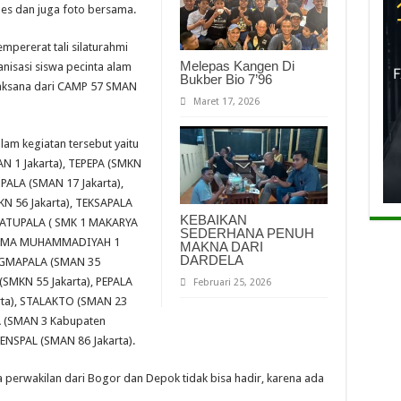
mes dan juga foto bersama.
mpererat tali silaturahmi
Melepas Kangen Di
ganisasi siswa pecinta alam
Bukber Bio 7’96
elaksana dari CAMP 57 SMAN
Maret 17, 2026
lam kegiatan tersebut yaitu
N 1 Jakarta), TEPEPA (SMKN
PPALA (SMAN 17 Jakarta),
N 56 Jakarta), TEKSAPALA
KEBAIKAN
, MATUPALA ( SMK 1 MAKARYA
SEDERHANA PENUH
A (SMA MUHAMMADIYAH 1
MAKNA DARI
DARDELA
TIGMAPALA (SMAN 35
(SMKN 55 Jakarta), PEPALA
Februari 25, 2026
arta), STALAKTO (SMAN 23
LA (SMAN 3 Kabupaten
ENSPAL (SMAN 86 Jakarta).
 perwakilan dari Bogor dan Depok tidak bisa hadir, karena ada