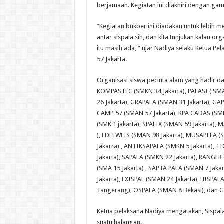
berjamaah. Kegiatan ini diakhiri dengan ga
“Kegiatan bukber ini diadakan untuk lebih me
antar sispala sih, dan kita tunjukan kalau or
itu masih ada, ” ujar Nadiya selaku Ketua P
57 Jakarta.
Organisasi siswa pecinta alam yang hadir da
KOMPASTEC (SMKN 34 Jakarta), PALASI ( SMA
26 Jakarta), GRAPALA (SMAN 31 Jakarta), GA
CAMP 57 (SMAN 57 Jakarta), KPA CADAS (SMK
(SMK 1 jakarta), SPALIX (SMAN 59 Jakarta)
), EDELWEIS (SMAN 98 Jakarta), MUSAPEL
Jakarra) , ANTIKSAPALA (SMKN 5 Jakarta), 
Jakarta), SAPALA (SMKN 22 Jakarta), RANGER 
(SMA 15 Jakarta) , SAPTA PALA (SMAN 7 Jak
Jakarta), EXISPAL (SMAN 24 Jakarta), HISPA
Tangerang), OSPALA (SMAN 8 Bekasi), dan G
Ketua pelaksana Nadiya mengatakan, Sispala
suatu halangan.