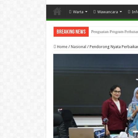
Warta
Wawancara
Inf
Breaking News
Penguatan Program Perhutana
Home
/
Nasional
/
Pendorong Nyata Perbaika