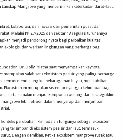
 Lanskap Mangrove yang mencerminkan keterkaitan darat–laut,
ret, kolaborasi, dan inovasi dari pemerintah pusat dan
rakat. Melalui PP 27/2025 dan sekitar 13 regulasi turunannya
arapkan menjadi pendorong nyata bagi perbaikan kualitas
 ekologis, dan warisan lingkungan yang berharga bagi
 Foundation, Dr. Dolly Priatna saat menyampaikan keynote
 merupakan salah satu ekosistem pesisir yang paling berharga
ekosistem ini mendukung keanekaragaman hayati, menstabilkan
an. Ekosistem ini merupakan sistem penyangga kehidupan bagi
na, serta semakin menjadi komponen penting dari strategi iklim
tem mangrove lebih efisien dalam menyerap dan menyimpan
trial.
konteks perubahan iklim adalah fungsinya sebagai ekosistem
yang tersimpan di ekosistem pesisir dan laut, termasuk
urut. Dengan demikian, Ketika ekosistem mangrove rusak atau