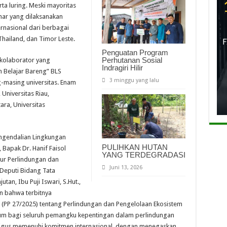
rta luring. Meski mayoritas
nar yang dilaksanakan
ternasional dari berbagai
Thailand, dan Timor Leste.
Penguatan Program
Perhutanan Sosial
s kolaborator yang
Indragiri Hilir
Belajar Bareng” BLS
3 minggu yang lalu
-masing universitas. Enam
 Universitas Riau,
ara, Universitas
ngendalian Lingkungan
PULIHKAN HUTAN
 Bapak Dr. Hanif Faisol
YANG TERDEGRADASI
ktur Perlindungan dan
Juni 13, 2026
Deputi Bidang Tata
an, Ibu Puji Iswari, S.Hut.,
n bahwa terbitnya
(PP 27/2025) tentang Perlindungan dan Pengelolaan Ekosistem
um bagi seluruh pemangku kepentingan dalam perlindungan
igus memenuhi komitmen internasional, dengan menegaskan