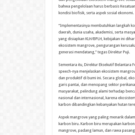
bahwa pengelolaan harus berbasis Kesatuan
kondisi biofisik, serta aspek sosial ekonomi.
“Implementasinya membutuhkan langkah konk
daerah, dunia usaha, akademisi, serta masya
yang disiapkan KLH/BPLH, kebijakan ini dih
ekosistem mangrove, pengurangan kerusakan
generasi mendatang,” tegas Direktur Puji.
Sementara itu, Direktur Eksekutif Belantara
speech-nya menjelaskan ekosistem mangrove
dan produktif di bumi ini. Secara global, 
garis pantai, dan menopang sektor perikan
masyarakat, pelindung alami terhadap benca
nasional dan internasional, karena ekosis
karbon dibandingkan kebanyakan hutan teres
Aspek mangrove yang paling menarik dalam 
karbon biru. Karbon biru merupakan karbon 
mangrove, padang lamun, dan rawa pasang s