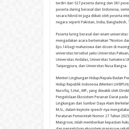
terdiri dari 527 peserta daring dan 381 pese
peserta daring berasal dari Indonesia, semi
secara hibrid ini juga diikuti oleh peserta in
negara seperti Pakistan, India, Bangladesh, 
Peserta luring berasal dari enam universita
mengadakan acara bertemakan “Nonton dan 
Eps.14 bagi mahasiswa dan dosen di masing
universitas tersebut yaitu Universitas Pakuan,
Universitas Andalas, Universitas Sumatera Ut
Tanjungpura, dan Universitas Nusa Bangsa.
Menteri Lingkungan Hidup/Kepala Badan Pe
Hidup Republik Indonesia (Menteri LH/BPLH),
Nurofiq, S.Hut., MP., yang diwakili oleh Dire
Pengelolaan Ekosistem Perairan Darat pada 
Lingkungan dan Sumber Daya Alam Berkelanjut
M.Si., dalam keynote speech-nya mengataka
Peraturan Pemerintah Nomor 27 Tahun 2025 
Mangrove, telah memberikan kepastian huk
dan pengelolaan ekosistem mangrove sekal