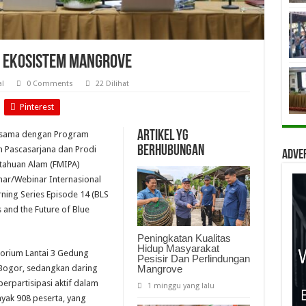
 Ekosistem Mangrove
l
0 Comments
22 Dilihat
Pinterest
Artikel yg
a sama dengan Program
berhubungan
h Pascasarjana dan Prodi
Adve
etahuan Alam (FMIPA)
ar/Webinar Internasional
ning Series Episode 14 (BLS
and the Future of Blue
Peningkatan Kualitas
Hidup Masyarakat
itorium Lantai 3 Gedung
Pesisir Dan Perlindungan
Mangrove
 Bogor, sedangkan daring
erpartisipasi aktif dalam
1 minggu yang lalu
nyak 908 peserta, yang