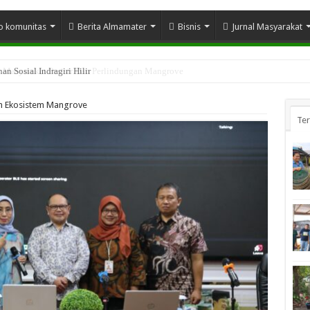
o komunitas
Berita Almamater
Bisnis
Jurnal Masyarakat
n Sosial Indragiri Hilir
n Ekosistem Mangrove
Te