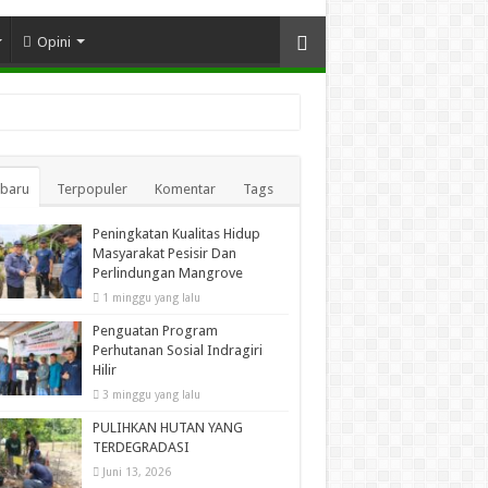
Opini
rbaru
Terpopuler
Komentar
Tags
Peningkatan Kualitas Hidup
Masyarakat Pesisir Dan
Perlindungan Mangrove
1 minggu yang lalu
Penguatan Program
Perhutanan Sosial Indragiri
Hilir
3 minggu yang lalu
PULIHKAN HUTAN YANG
TERDEGRADASI
Juni 13, 2026