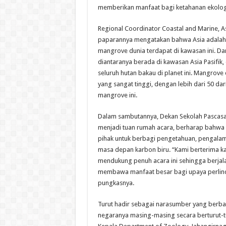
memberikan manfaat bagi ketahanan ekologi
Regional Coordinator Coastal and Marine, As
paparannya mengatakan bahwa Asia adalah 
mangrove dunia terdapat di kawasan ini. Dar
diantaranya berada di kawasan Asia Pasifi
seluruh hutan bakau di planet ini. Mangrov
yang sangat tinggi, dengan lebih dari 50 da
mangrove ini.
Dalam sambutannya, Dekan Sekolah Pascasarja
menjadi tuan rumah acara, berharap bahwa 
pihak untuk berbagi pengetahuan, pengalam
masa depan karbon biru. “Kami berterima ka
mendukung penuh acara ini sehingga berjala
membawa manfaat besar bagi upaya perlind
pungkasnya.
Turut hadir sebagai narasumber yang berb
negaranya masing-masing secara berturut-tur