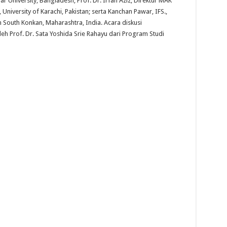
 University, Bangladesh; Prof. Dr. Irfan Aziz, Direktur MAK
, University of Karachi, Pakistan; serta Kanchan Pawar, IFS.,
n South Konkan, Maharashtra, India. Acara diskusi
eh Prof. Dr. Sata Yoshida Srie Rahayu dari Program Studi