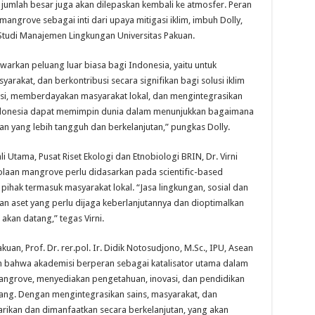
jumlah besar juga akan dilepaskan kembali ke atmosfer. Peran
ngrove sebagai inti dari upaya mitigasi iklim, imbuh Dolly,
tudi Manajemen Lingkungan Universitas Pakuan.
rkan peluang luar biasa bagi Indonesia, yaitu untuk
rakat, dan berkontribusi secara signifikan bagi solusi iklim
asi, memberdayakan masyarakat lokal, dan mengintegrasikan
 Indonesia dapat memimpin dunia dalam menunjukkan bagaimana
n yang lebih tangguh dan berkelanjutan,” pungkas Dolly.
hli Utama, Pusat Riset Ekologi dan Etnobiologi BRIN, Dr. Virni
aan mangrove perlu didasarkan pada scientific-based
pihak termasuk masyarakat lokal. “Jasa lingkungan, sosial dan
 aset yang perlu dijaga keberlanjutannya dan dioptimalkan
kan datang,” tegas Virni.
uan, Prof. Dr. rer.pol. Ir. Didik Notosudjono, M.Sc., IPU, Asean
 bahwa akademisi berperan sebagai katalisator utama dalam
ngrove, menyediakan pengetahuan, inovasi, dan pendidikan
ng. Dengan mengintegrasikan sains, masyarakat, dan
arikan dan dimanfaatkan secara berkelanjutan, yang akan