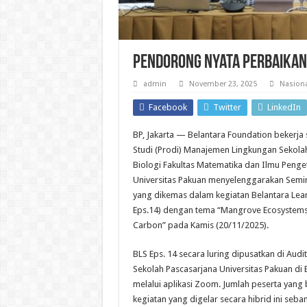
Pendorong Nyata Perbaikan
admin
November 23, 2025
Nasiona
Facebook
Twitter
LinkedIn
BP, Jakarta — Belantara Foundation bekerj
Studi (Prodi) Manajemen Lingkungan Sekola
Biologi Fakultas Matematika dan Ilmu Peng
Universitas Pakuan menyelenggarakan Semin
yang dikemas dalam kegiatan Belantara Lear
Eps.14) dengan tema “Mangrove Ecosystems 
Carbon” pada Kamis (20/11/2025).
BLS Eps. 14 secara luring dipusatkan di Aud
Sekolah Pascasarjana Universitas Pakuan di
melalui aplikasi Zoom. Jumlah peserta yang b
kegiatan yang digelar secara hibrid ini seba