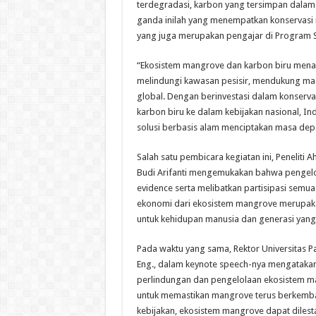
terdegradasi, karbon yang tersimpan dalam 
ganda inilah yang menempatkan konservasi ma
yang juga merupakan pengajar di Program S
“Ekosistem mangrove dan karbon biru menawa
melindungi kawasan pesisir, mendukung masya
global. Dengan berinvestasi dalam konserv
karbon biru ke dalam kebijakan nasional,
solusi berbasis alam menciptakan masa depa
Salah satu pembicara kegiatan ini, Peneliti A
Budi Arifanti mengemukakan bahwa pengelol
evidence serta melibatkan partisipasi semua 
ekonomi dari ekosistem mangrove merupakan
untuk kehidupan manusia dan generasi yang a
Pada waktu yang sama, Rektor Universitas Pak
Eng., dalam keynote speech-nya mengatakan
perlindungan dan pengelolaan ekosistem ma
untuk memastikan mangrove terus berkemba
kebijakan, ekosistem mangrove dapat dilest