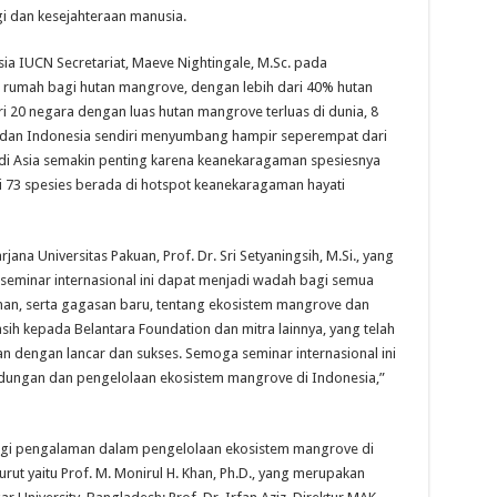
 dan kesejahteraan manusia.
ia IUCN Secretariat, Maeve Nightingale, M.Sc. pada
rumah bagi hutan mangrove, dengan lebih dari 40% hutan
i 20 negara dengan luas hutan mangrove terluas di dunia, 8
k, dan Indonesia sendiri menyumbang hampir seperempat dari
e di Asia semakin penting karena keanekaragaman spesiesnya
ri 73 spesies berada di hotspot keanekaragaman hayati
na Universitas Pakuan, Prof. Dr. Sri Setyaningsih, M.Si., yang
seminar internasional ini dapat menjadi wadah bagi semua
an, serta gagasan baru, tentang ekosistem mangrove dan
sih kepada Belantara Foundation dan mitra lainnya, yang telah
n dengan lancar dan sukses. Semoga seminar internasional ini
ungan dan pengelolaan ekosistem mangrove di Indonesia,”
agi pengalaman dalam pengelolaan ekosistem mangrove di
ut yaitu Prof. M. Monirul H. Khan, Ph.D., yang merupakan