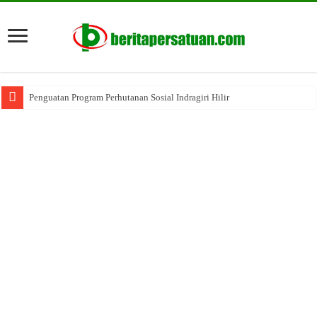
Penguatan Program Perhutanan Sosial Indragiri Hilir