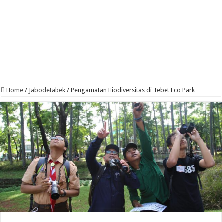
Home
/
Jabodetabek
/
Pengamatan Biodiversitas di Tebet Eco Park