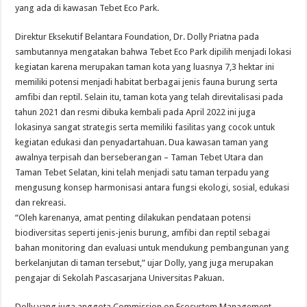
yang ada di kawasan Tebet Eco Park.
Direktur Eksekutif Belantara Foundation, Dr. Dolly Priatna pada
sambutannya mengatakan bahwa Tebet Eco Park dipilih menjadi lokasi
kegiatan karena merupakan taman kota yang luasnya 7,3 hektar ini
memiliki potensi menjadi habitat berbagai jenis fauna burung serta
amfibi dan reptil. Selain itu, taman kota yang telah direvitalisasi pada
tahun 2021 dan resmi dibuka kembali pada April 2022 ini juga
lokasinya sangat strategis serta memiliki fasilitas yang cocok untuk
kegiatan edukasi dan penyadartahuan. Dua kawasan taman yang
awalnya terpisah dan berseberangan – Taman Tebet Utara dan
Taman Tebet Selatan, kini telah menjadi satu taman terpadu yang
mengusung konsep harmonisasi antara fungsi ekologi, sosial, edukasi
dan rekreasi.
“Oleh karenanya, amat penting dilakukan pendataan potensi
biodiversitas seperti jenis-jenis burung, amfibi dan reptil sebagai
bahan monitoring dan evaluasi untuk mendukung pembangunan yang
berkelanjutan di taman tersebut,” ujar Dolly, yang juga merupakan
pengajar di Sekolah Pascasarjana Universitas Pakuan.
Dolly yang juga​ anggota Commission on Ecosystem Management