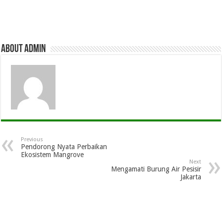
About admin
Previous
Pendorong Nyata Perbaikan
Ekosistem Mangrove
Next
Mengamati Burung Air Pesisir
Jakarta