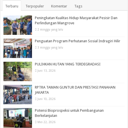
Terbaru
Terpopuler
Komentar
Tags
Peningkatan Kualitas Hidup Masyarakat Pesisir Dan
Perlindungan Mangrove
2 minggu yang lalu
Penguatan Program Perhutanan Sosial Indragiri Hilir
3 minggu yang lalu
PULIHKAN HUTAN YANG TERDEGRADASI
Juni 13, 2026
RPTRA TAMAN GUNTUR DAN PRESTASI PANAHAN
JAKARTA
Juni 10, 2026
Potensi Bioprospeksi untuk Pembangunan
Berkelanjutan
Mei 22, 2026