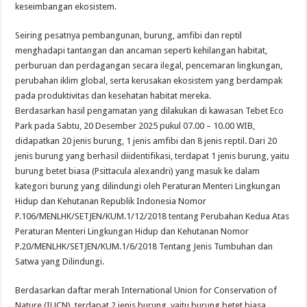
keseimbangan ekosistem.
Seiring pesatnya pembangunan, burung, amfibi dan reptil
menghadapi tantangan dan ancaman seperti kehilangan habitat,
perburuan dan perdagangan secara ilegal, pencemaran lingkungan,
perubahan iklim global, serta kerusakan ekosistem yang berdampak
pada produktivitas dan kesehatan habitat mereka.
Berdasarkan hasil pengamatan yang dilakukan di kawasan Tebet Eco
Park pada Sabtu, 20 Desember 2025 pukul 07.00 – 10.00 WIB,
didapatkan 20 jenis burung, 1 jenis amfibi dan 8 jenis reptil. Dari 20
jenis burung yang berhasil diidentifikasi, terdapat 1 jenis burung, yaitu
burung betet biasa (Psittacula alexandri) yang masuk ke dalam
kategori burung yang dilindungi oleh Peraturan Menteri Lingkungan
Hidup dan Kehutanan Republik Indonesia Nomor
P.106/MENLHK/SETJEN/KUM.1/12/2018 tentang Perubahan Kedua Atas
Peraturan Menteri Lingkungan Hidup dan Kehutanan Nomor
P.20/MENLHK/SETJEN/KUM.1/6/2018 Tentang Jenis Tumbuhan dan
Satwa yang Dilindungi.
Berdasarkan daftar merah International Union for Conservation of
Nature (IUCN), terdapat 2 jenis burung, yaitu burung betet biasa