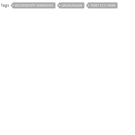
Tags
BIODIVERSITY WARRIORS
LINGKUNGAN
TEBET ECO PARK