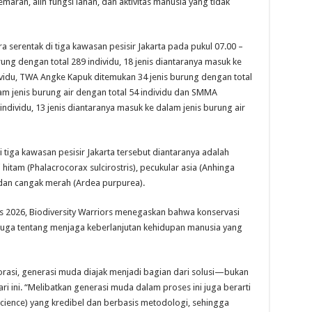
ran, alih fungsi lahan, dan aktivitas manusia yang tidak
serentak di tiga kawasan pesisir Jakarta pada pukul 07.00 –
ung dengan total 289 individu, 18 jenis diantaranya masuk ke
dividu, TWA Angke Kapuk ditemukan 34 jenis burung dengan total
lam jenis burung air dengan total 54 individu dan SMMA
ndividu, 13 jenis diantaranya masuk ke dalam jenis burung air
 tiga kawasan pesisir Jakarta tersebut diantaranya adalah
hitam (Phalacrocorax sulcirostris), pecukular asia (Anhinga
 dan cangak merah (Ardea purpurea).
 2026, Biodiversity Warriors menegaskan bahwa konservasi
i juga tentang menjaga keberlanjutan kehidupan manusia yang
rasi, generasi muda diajak menjadi bagian dari solusi—bukan
i ini. “Melibatkan generasi muda dalam proses ini juga berarti
cience) yang kredibel dan berbasis metodologi, sehingga