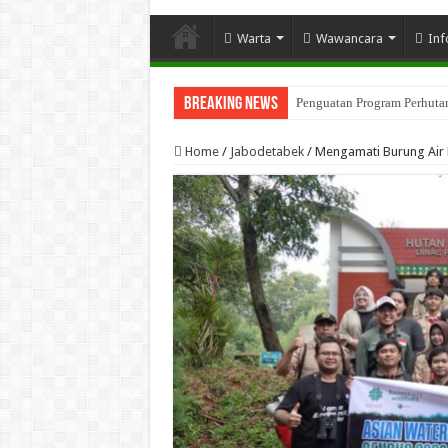
Warta
Wawancara
Inf
Breaking News
Penguatan Program Perhutana
Home
/
Jabodetabek
/
Mengamati Burung Air P