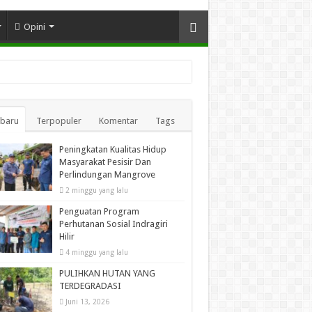
Opini
rbaru
Terpopuler
Komentar
Tags
Peningkatan Kualitas Hidup
Masyarakat Pesisir Dan
Perlindungan Mangrove
2 minggu yang lalu
Penguatan Program
Perhutanan Sosial Indragiri
Hilir
4 minggu yang lalu
PULIHKAN HUTAN YANG
TERDEGRADASI
Juni 13, 2026