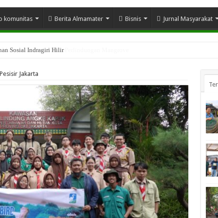
o komunitas
Berita Almamater
Bisnis
Jurnal Masyarakat
n Sosial Indragiri Hilir
esisir Jakarta
Te