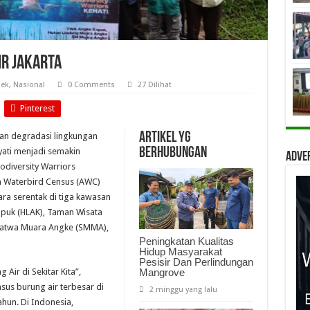
ir Jakarta
bek
,
Nasional
0 Comments
27 Dilihat
Pinterest
Artikel yg
dan degradasi lingkungan
berhubungan
ati menjadi semakin
Adve
diversity Warriors
 Waterbird Census (AWC)
ara serentak di tiga kawasan
Kapuk (HLAK), Taman Wisata
atwa Muara Angke (SMMA),
Peningkatan Kualitas
Hidup Masyarakat
Pesisir Dan Perlindungan
Mangrove
Air di Sekitar Kita”,
sus burung air terbesar di
2 minggu yang lalu
ahun. Di Indonesia,