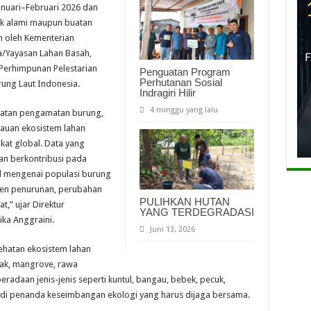
nuari–Februari 2026 dan
ik alami maupun buatan
 oleh Kementerian
a/Yayasan Lahan Basah,
 Perhimpunan Pelestarian
Penguatan Program
Perhutanan Sosial
rung Laut Indonesia.
Indragiri Hilir
4 minggu yang lalu
iatan pengamatan burung,
tauan ekosistem lahan
gkat global. Data yang
kan berkontribusi pada
l mengenai populasi burung
tren penurunan, perubahan
PULIHKAN HUTAN
t,” ujar Direktur
YANG TERDEGRADASI
ka Anggraini.
Juni 13, 2026
ehatan ekosistem lahan
bak, mangrove, rawa
radaan jenis-jenis seperti kuntul, bangau, bebek, pecuk,
jadi penanda keseimbangan ekologi yang harus dijaga bersama.