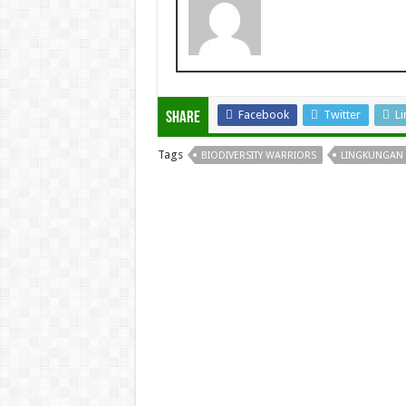
Facebook
Twitter
Li
Share
Tags
BIODIVERSITY WARRIORS
LINGKUNGAN