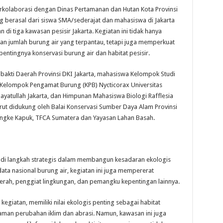
 berkolaborasi dengan Dinas Pertamanan dan Hutan Kota Provinsi
g berasal dari siswa SMA/sederajat dan mahasiswa di Jakarta
di tiga kawasan pesisir Jakarta. Kegiatan ini tidak hanya
an jumlah burung air yang terpantau, tetapi juga memperkuat
tingnya konservasi burung air dan habitat pesisir.
abakti Daerah Provinsi DKI Jakarta, mahasiswa Kelompok Studi
 Kelompok Pengamat Burung (KPB) Nycticorax Universitas
idayatullah Jakarta, dan Himpunan Mahasiswa Biologi Rafflesia
 turut didukung oleh Balai Konservasi Sumber Daya Alam Provinsi
Angke Kapuk, TFCA Sumatera dan Yayasan Lahan Basah.
adi langkah strategis dalam membangun kesadaran ekologis
ata nasional burung air, kegiatan ini juga mempererat
erah, penggiat lingkungan, dan pemangku kepentingan lainnya.
kegiatan, memiliki nilai ekologis penting sebagai habitat
caman perubahan iklim dan abrasi. Namun, kawasan ini juga