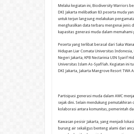
Melalui kegiatan ini, Biodiversity Warriors
DKI Jakarta melibatkan 83 peserta muda yan
untuk terjun langsung melakukan pengamatan 
menghasilkan data terbaru mengenai jenis d
kapasitas generasi muda dalam memahami pen
Peserta yang terlibat berasal dari Saka Wan
Hidupan Liar Comata Universitas Indonesia,
Negeri Jakarta, KPB Nectarinia UIN Syarif H
Universitas Islam As-Syafi’iah. Kegiatan ini
DKI Jakarta, Jakarta Mangrove Resort TWA 
Partisipasi generasi muda dalam AWC menj
sejak dini. Selain mendukung pemutakhiran d
kolaborasi antara komunitas, pemerintah da
Kawasan pesisir Jakarta, yang menjadi lokasi 
burung air sekaligus benteng alami dari an