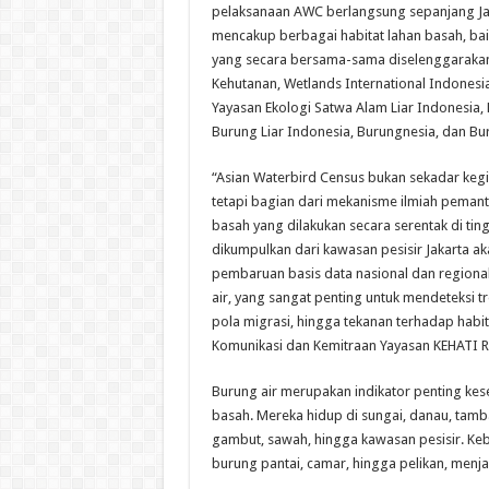
pelaksanaan AWC berlangsung sepanjang Ja
mencakup berbagai habitat lahan basah, ba
yang secara bersama-sama diselenggarakan
Kehutanan, Wetlands International Indonesi
Yayasan Ekologi Satwa Alam Liar Indonesia,
Burung Liar Indonesia, Burungnesia, dan Bu
“Asian Waterbird Census bukan sekadar keg
tetapi bagian dari mekanisme ilmiah peman
basah yang dilakukan secara serentak di tin
dikumpulkan dari kawasan pesisir Jakarta a
pembaruan basis data nasional dan regiona
air, yang sangat penting untuk mendeteksi 
pola migrasi, hingga tekanan terhadap habita
Komunikasi dan Kemitraan Yayasan KEHATI Ri
Burung air merupakan indikator penting kes
basah. Mereka hidup di sungai, danau, tam
gambut, sawah, hingga kawasan pesisir. Kebe
burung pantai, camar, hingga pelikan, men