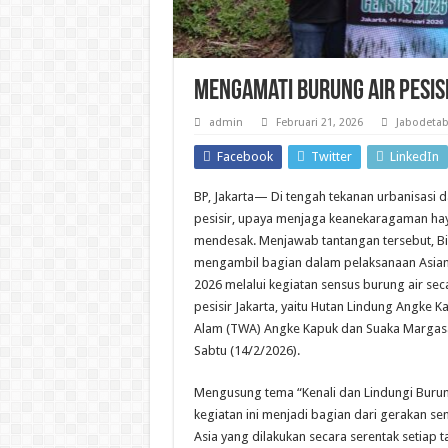
Mengamati Burung Air Pesis
admin
Februari 21, 2026
Jabodeta
Facebook
Twitter
LinkedIn
BP, Jakarta— Di tengah tekanan urbanisasi 
pesisir, upaya menjaga keanekaragaman hay
mendesak. Menjawab tantangan tersebut, Bio
mengambil bagian dalam pelaksanaan Asian
2026 melalui kegiatan sensus burung air sec
pesisir Jakarta, yaitu Hutan Lindung Angke 
Alam (TWA) Angke Kapuk dan Suaka Margas
Sabtu (14/2/2026).
Mengusung tema “Kenali dan Lindungi Burung 
kegiatan ini menjadi bagian dari gerakan sen
Asia yang dilakukan secara serentak setiap t