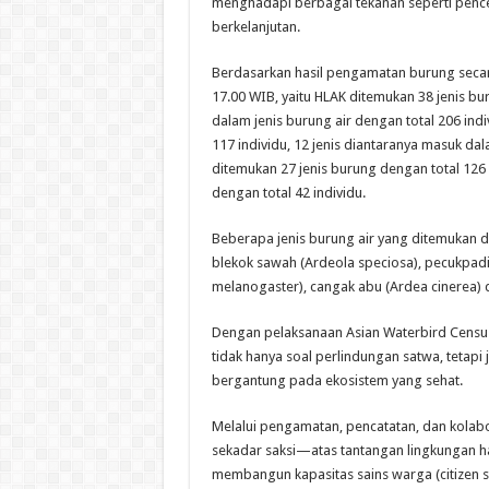
menghadapi berbagai tekanan seperti pencema
berkelanjutan.
Berdasarkan hasil pengamatan burung secara 
17.00 WIB, yaitu HLAK ditemukan 38 jenis bur
dalam jenis burung air dengan total 206 in
117 individu, 12 jenis diantaranya masuk da
ditemukan 27 jenis burung dengan total 126 i
dengan total 42 individu.
Beberapa jenis burung air yang ditemukan di
blekok sawah (Ardeola speciosa), pecukpadi 
melanogaster), cangak abu (Ardea cinerea)
Dengan pelaksanaan Asian Waterbird Census
tidak hanya soal perlindungan satwa, tetap
bergantung pada ekosistem yang sehat.
Melalui pengamatan, pencatatan, dan kolabo
sekadar saksi—atas tantangan lingkungan har
membangun kapasitas sains warga (citizen s