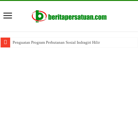
Penguatan Program Perhutanan Sosial Indragiri Hilir