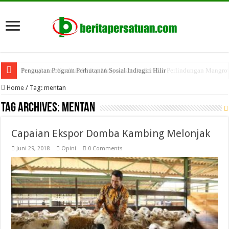
Penguatan Program Perhutanan Sosial Indragiri Hilir
Home
/
Tag:
mentan
Tag Archives:
mentan
Capaian Ekspor Domba Kambing Melonjak
Juni 29, 2018
Opini
0 Comments