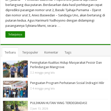
berlangsung dua putaran. Berdasarkan data hasil perhitungan cepat
diprediksi pasangan nomor urut 2, Basuki Tjahaja Purnama – Djarot
dan nomor urut 3, Anies Baswedan – Sandiaga Uno, akan bertarung di
putaran kedua. Agus Harimurti Yudhoyono dengan didampingi
pasangannya Sylviana Murni, secara …
Selanjutnya
Terbaru
Terpopuler
Komentar
Tags
Peningkatan Kualitas Hidup Masyarakat Pesisir Dan
Perlindungan Mangrove
2 minggu yang lalu
Penguatan Program Perhutanan Sosial Indragiri Hilir
4 minggu yang lalu
PULIHKAN HUTAN YANG TERDEGRADASI
Juni 13, 2026