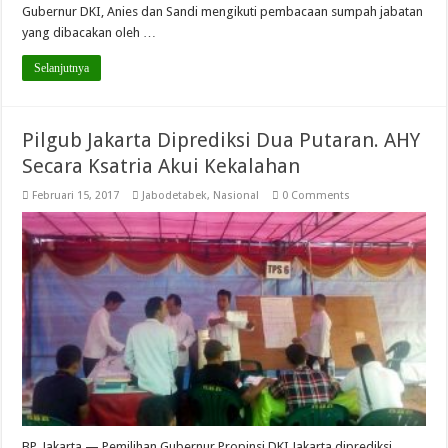
Gubernur DKI, Anies dan Sandi mengikuti pembacaan sumpah jabatan
yang dibacakan oleh …
Selanjutnya
Pilgub Jakarta Diprediksi Dua Putaran. AHY
Secara Ksatria Akui Kekalahan
Februari 15, 2017
Jabodetabek
,
Nasional
0 Comments
BP, Jakarta — Pemilihan Gubernur Propinsi DKI Jakarta diprediksi