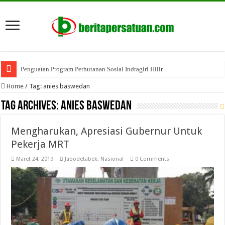
Penguatan Program Perhutanan Sosial Indragiri Hilir
Home
/
Tag:
anies baswedan
Tag Archives:
anies baswedan
Mengharukan, Apresiasi Gubernur Untuk
Pekerja MRT
Maret 24, 2019
Jabodetabek
,
Nasional
0 Comments