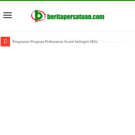
Penguatan Program Perhutanan Sosial Indragiri Hilir