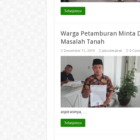
Selanjutnya
Warga Petamburan Minta D
Masalah Tanah
Desember 11, 2019
Jabodetabek
0 Com
aspirasinya, …
Selanjutnya