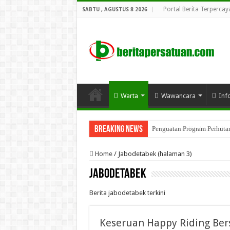
Portal Berita Terpercay
SABTU , AGUSTUS 8 2026
Warta
Wawancara
Inf
Breaking News
Penguatan Program Perhutana
Home
/
Jabodetabek (halaman 3)
Jabodetabek
Berita jabodetabek terkini
Keseruan Happy Riding Be