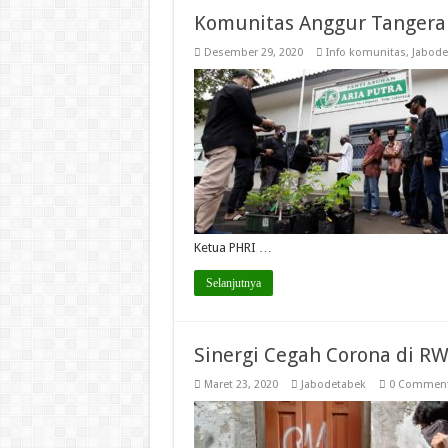
Komunitas Anggur Tangera
Desember 29, 2020
Info komunitas
,
Jabode
Ketua PHRI …
Selanjutnya
Sinergi Cegah Corona di RW
Maret 23, 2020
Jabodetabek
0 Commen