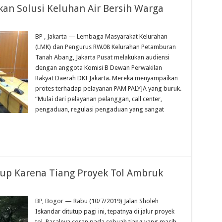
n Solusi Keluhan Air Bersih Warga
BP , Jakarta — Lembaga Masyarakat Kelurahan
(LMK) dan Pengurus RW.08 Kelurahan Petamburan
Tanah Abang, Jakarta Pusat melakukan audiensi
dengan anggota Komisi B Dewan Perwakilan
Rakyat Daerah DKI Jakarta. Mereka menyampaikan
protes terhadap pelayanan PAM PALYJA yang buruk.
“Mulai dari pelayanan pelanggan, call center,
pengaduan, regulasi pengaduan yang sangat
tup Karena Tiang Proyek Tol Ambruk
BP, Bogor — Rabu (10/7/2019) Jalan Sholeh
Iskandar ditutup pagi ini, tepatnya di jalur proyek
tol. Pasalnya coran pada sebuah tiang yang masih