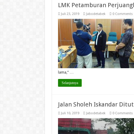
LMK Petamburan Perjuangka
Juli 23, 2019
Jabodetabek
0 Comments
lama,” …
Selanjutnya
Jalan Sholeh Iskandar Ditu
Juli 10, 2019
Jabodetabek
0 Comments