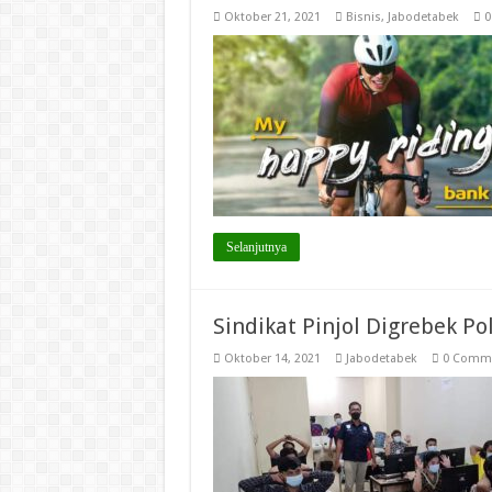
Oktober 21, 2021
Bisnis
,
Jabodetabek
0
Selanjutnya
Sindikat Pinjol Digrebek Pol
Oktober 14, 2021
Jabodetabek
0 Comm