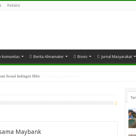
a
Redaksi
o komunitas
Berita Almamater
Bisnis
Jurnal Masyarakat
n Sosial Indragiri Hilir
Te
rsama Maybank