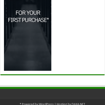
*
Powered by
WordPress
| Hosting by
DAXA.NET