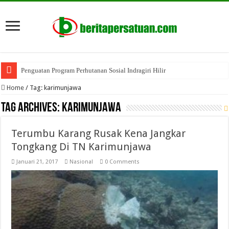
Penguatan Program Perhutanan Sosial Indragiri Hilir
Home
/
Tag:
karimunjawa
Tag Archives:
karimunjawa
Terumbu Karang Rusak Kena Jangkar
Tongkang Di TN Karimunjawa
Januari 21, 2017
Nasional
0 Comments