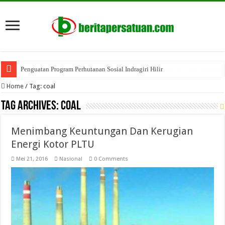
Penguatan Program Perhutanan Sosial Indragiri Hilir
Home
/
Tag:
coal
Tag Archives:
coal
Menimbang Keuntungan Dan Kerugian
Energi Kotor PLTU
Mei 21, 2016
Nasional
0 Comments