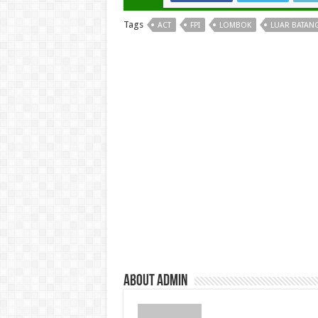
Tags
ACT
FPI
LOMBOK
LUAR BATAN
About admin