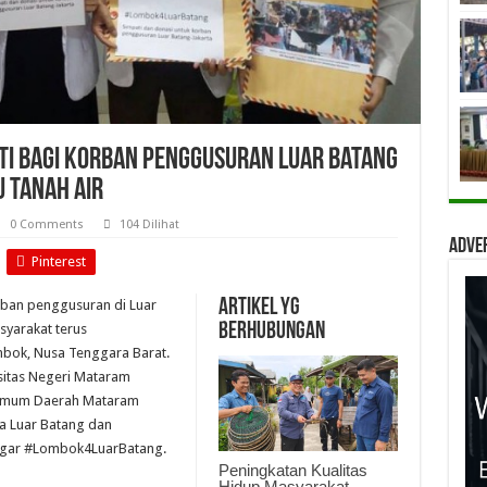
i Bagi Korban Penggusuran Luar Batang
u Tanah Air
0 Comments
104 Dilihat
Adve
Pinterest
Artikel yg
ban penggusuran di Luar
berhubungan
syarakat terus
mbok, Nusa Tenggara Barat.
sitas Negeri Mataram
 Umum Daerah Mataram
a Luar Batang dan
tagar #Lombok4LuarBatang.
Peningkatan Kualitas
Hidup Masyarakat