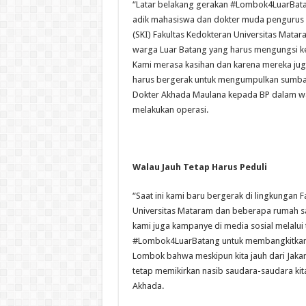
“Latar belakang gerakan #Lombok4LuarBatan
adik mahasiswa dan dokter muda pengurus 
(SKI) Fakultas Kedokteran Universitas Matar
warga Luar Batang yang harus mengungsi k
Kami merasa kasihan dan karena mereka jug
harus bergerak untuk mengumpulkan sumban
Dokter Akhada Maulana kepada BP dalam w
melakukan operasi.
Walau Jauh Tetap Harus Peduli
“Saat ini kami baru bergerak di lingkungan 
Universitas Mataram dan beberapa rumah sak
kami juga kampanye di media sosial melalui 
#Lombok4LuarBatang untuk membangkitkan
Lombok bahwa meskipun kita jauh dari Jakar
tetap memikirkan nasib saudara-saudara kit
Akhada.