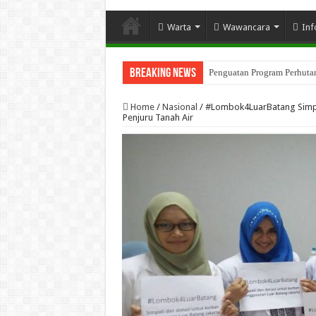
Warta
Wawancara
Inf
Breaking News
Penguatan Program Perhutana
Home
/
Nasional
/
#Lombok4LuarBatang Simpat
Penjuru Tanah Air