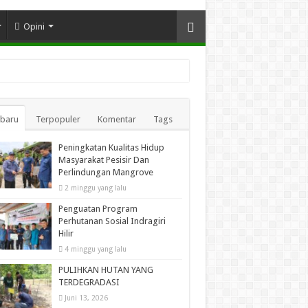
Opini
rbaru
Terpopuler
Komentar
Tags
Peningkatan Kualitas Hidup
Masyarakat Pesisir Dan
Perlindungan Mangrove
2 minggu yang lalu
Penguatan Program
Perhutanan Sosial Indragiri
Hilir
4 minggu yang lalu
PULIHKAN HUTAN YANG
TERDEGRADASI
Juni 13, 2026