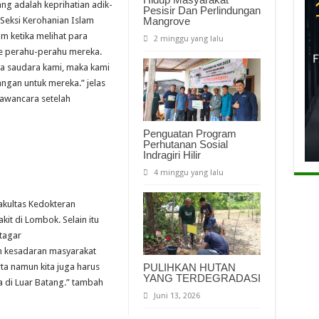
g adalah keprihatian adik-
Pesisir Dan Perlindungan
Mangrove
Seksi Kerohanian Islam
am ketika melihat para
2 minggu yang lalu
e perahu-perahu mereka.
a saudara kami, maka kami
gan untuk mereka.” jelas
awancara setelah
Penguatan Program
Perhutanan Sosial
Indragiri Hilir
4 minggu yang lalu
Fakultas Kedokteran
it di Lombok. Selain itu
tagar
 kesadaran masyarakat
PULIHKAN HUTAN
ta namun kita juga harus
YANG TERDEGRADASI
a di Luar Batang.” tambah
Juni 13, 2026