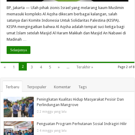
BP, Jakarta — Ulah pihak zionis Israel yang melarang kaum Muslimin
memasuki kompleks Al Aqsha dikecam berbagai kalangan, salah
satunya dari Komite Indonesia Untuk Solidaritas Palestina (KISPA).
KISPA mengingatkan bahwa Al Aqsha adalah tempat suci ketiga bagi
umat Islam setelah Masjid Al Haram Makkah dan Masjid An Nabawi di
Madinah …
Selanjutnya
2
«
1
3
4
5
»
...
Terakhir »
Page 2 of 8
Terbaru
Terpopuler
Komentar
Tags
Peningkatan Kualitas Hidup Masyarakat Pesisir Dan
Perlindungan Mangrove
2 minggu yang lalu
Penguatan Program Perhutanan Sosial Indragiri Hilir
4 minggu yang lalu