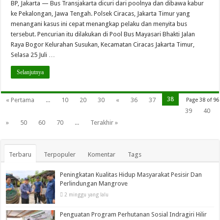
BP, Jakarta — Bus Transjakarta dicuri dari poolnya dan dibawa kabur
ke Pekalongan, Jawa Tengah. Polsek Ciracas, Jakarta Timur yang
menangani kasus ini cepat menangkap pelaku dan menyita bus
tersebut. Pencurian itu dilakukan di Pool Bus Mayasari Bhakti Jalan
Raya Bogor Kelurahan Susukan, Kecamatan Ciracas Jakarta Timur,
Selasa 25 Juli …
Selanjutnya
38
« Pertama
...
10
20
30
«
36
37
Page 38 of 96
39
40
»
50
60
70
...
Terakhir »
Terbaru
Terpopuler
Komentar
Tags
Peningkatan Kualitas Hidup Masyarakat Pesisir Dan
Perlindungan Mangrove
2 minggu yang lalu
Penguatan Program Perhutanan Sosial Indragiri Hilir