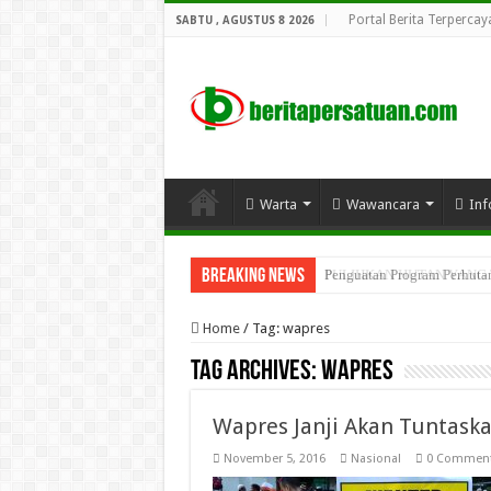
Portal Berita Terpercay
SABTU , AGUSTUS 8 2026
Warta
Wawancara
Inf
Breaking News
Penguatan Program Perhutana
PULIHKAN HUTAN YANG
Home
/
Tag:
wapres
Tag Archives:
wapres
Wapres Janji Akan Tuntask
November 5, 2016
Nasional
0 Commen