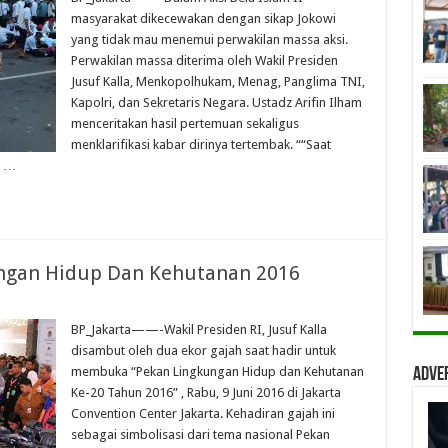
masyarakat dikecewakan dengan sikap Jokowi
yang tidak mau menemui perwakilan massa aksi.
Perwakilan massa diterima oleh Wakil Presiden
Jusuf Kalla, Menkopolhukam, Menag, Panglima TNI,
Kapolri, dan Sekretaris Negara. Ustadz Arifin Ilham
menceritakan hasil pertemuan sekaligus
menklarifikasi kabar dirinya tertembak. ““Saat
n …
ngan Hidup Dan Kehutanan 2016
BP_Jakarta——-Wakil Presiden RI, Jusuf Kalla
disambut oleh dua ekor gajah saat hadir untuk
membuka “Pekan Lingkungan Hidup dan Kehutanan
Adve
Ke-20 Tahun 2016” , Rabu, 9 Juni 2016 di Jakarta
Convention Center Jakarta. Kehadiran gajah ini
sebagai simbolisasi dari tema nasional Pekan