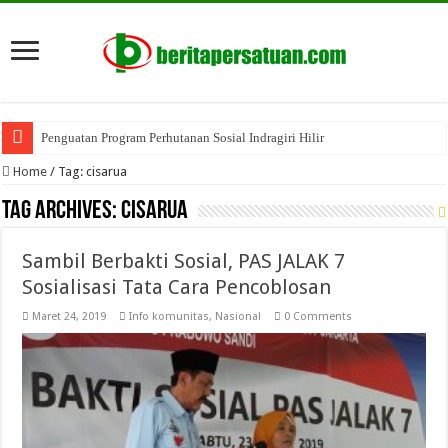
Penguatan Program Perhutanan Sosial Indragiri Hilir
Home
/
Tag:
cisarua
Tag Archives:
cisarua
Sambil Berbakti Sosial, PAS JALAK 7
Sosialisasi Tata Cara Pencoblosan
Maret 24, 2019
Info komunitas
,
Nasional
0 Comments