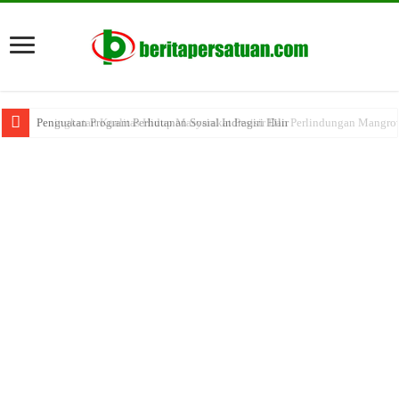
Penguatan Program Perhutanan Sosial Indragiri Hilir