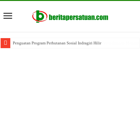
Penguatan Program Perhutanan Sosial Indragiri Hilir