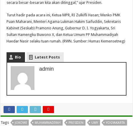
secara besar-besaran kita akan ditinggal,” ujar Presiden.
Turut hadir pada acara ini, Ketua MPR, RI Zulkifli Hasan; Menko PMK
Puan Maharani, Menteri Agama Lukman Hakim Saifuddin, Sekretaris
Kabinet (Seskab) Pramono Anung, Gubernur D. I. Yogyakarta, Sri
Sultan Hamengku Buwono X, dan Ketua Umum PP Muhammadiyah
Haedar Nasir selaku tuan rumah. (RWN. Sumber: Humas Kemensetneg)
Bio
Latest Posts
admin
Tags
JOKOWI
MUHAMMADIYAH
PRESIDEN
UMY
YOGYAKARTA