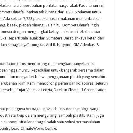
tik melalui perubahan perilaku masyarakat. Pada tahun ini,
Dompet Dhuafa libatkan tak kurang dari 18,035 relawan untuk
i. Ada sekitar 7,728 paket kemasan makanan memanfaatkan
ang, besek, plepah pinang. Selain itu, Dompet Dhuafa ingin
nesia dengan mengangkat kekayaan kulinari lokal sembari
seperti sala lauak dari Sumatera Barat, srikaya ketan dari
 lain sebagainya”, pungkas Arif R. Haryono, GM Advokasi &
n Foundation terus mendorong dan mengkampanyekan isu
 sehingga muncul kepedulian untuk bergerak bersama dalam
oundation menyadari bahwa penggunaan plastik yang semakin
erubahan iklim. Kami mendorong peran dan kolaborasi seluruh
rsebut,” ujar Vanessa Letizia, Direktur Eksekutif Greeneration
ihat pentingnya berbagai inovasi bisnis dan teknologi yang
ndustri start-up dalam mengurangi sampah plastik. “Kami juga
ekonomi sirkular sebagai salah satu solusi permasalahan
Country Lead ClimateWorks Centre.