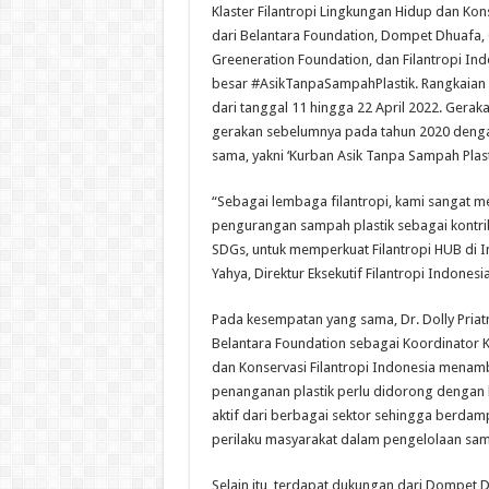
Klaster Filantropi Lingkungan Hidup dan Kons
dari Belantara Foundation, Dompet Dhuafa, 
Greeneration Foundation, dan Filantropi I
besar #AsikTanpaSampahPlastik. Rangkaian 
dari tanggal 11 hingga 22 April 2022. Gerak
gerakan sebelumnya pada tahun 2020 denga
sama, yakni ‘Kurban Asik Tanpa Sampah Plasti
“Sebagai lembaga filantropi, kami sangat 
pengurangan sampah plastik sebagai kontr
SDGs, untuk memperkuat Filantropi HUB di I
Yahya, Direktur Eksekutif Filantropi Indonesia
Pada kesempatan yang sama, Dr. Dolly Priatna
Belantara Foundation sebagai Koordinator K
dan Konservasi Filantropi Indonesia mena
penanganan plastik perlu didorong dengan k
aktif dari berbagai sektor sehingga berda
perilaku masyarakat dalam pengelolaan sam
Selain itu, terdapat dukungan dari Dompet