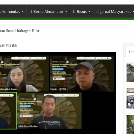
o komunitas
Berita Almamater
Bisnis
Jurnal Masyarakat
n Sosial Indragiri Hilir
ah Plastik
Te