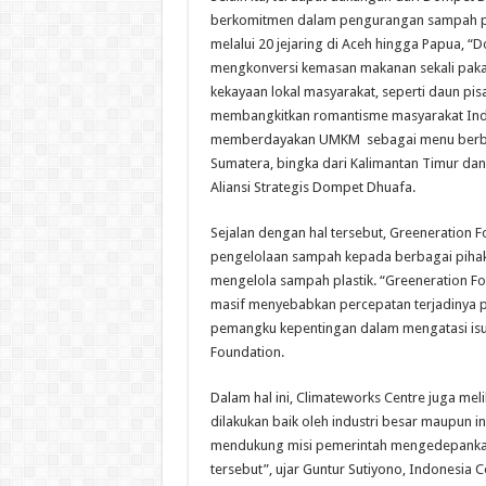
berkomitmen dalam pengurangan sampah plas
melalui 20 jejaring di Aceh hingga Papua, “
mengkonversi kemasan makanan sekali paka
kekayaan lokal masyarakat, seperti daun pis
membangkitkan romantisme masyarakat Indo
memberdayakan UMKM sebagai menu berbuka, 
Sumatera, bingka dari Kalimantan Timur dan
Aliansi Strategis Dompet Dhuafa.
Sejalan dengan hal tersebut, Greeneratio
pengelolaan sampah kepada berbagai pihak
mengelola sampah plastik. “Greeneration F
masif menyebabkan percepatan terjadinya p
pemangku kepentingan dalam mengatasi isu te
Foundation.
Dalam hal ini, Climateworks Centre juga mel
dilakukan baik oleh industri besar maupun i
mendukung misi pemerintah mengedepankan 
tersebut”, ujar Guntur Sutiyono, Indonesia 