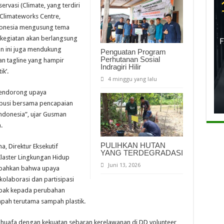
ervasi (Climate, yang terdiri
Climateworks Centre,
ndonesia mengusung tema
kegiatan akan berlangsung
an ini juga mendukung
Penguatan Program
Perhutanan Sosial
n tagline yang hampir
Indragiri Hilir
k’.
4 minggu yang lalu
mendorong upaya
ibusi bersama pencapaian
ndonesia”, ujar Gusman
.
PULIHKAN HUTAN
, Direktur Eksekutif
YANG TERDEGRADASI
laster Lingkungan Hidup
Juni 13, 2026
mbahkan bahwa upaya
olaborasi dan partisipasi
mpak kepada perubahan
pah terutama sampah plastik.
 Dhuafa dengan kekuatan sebaran kerelawanan di DD volunteer