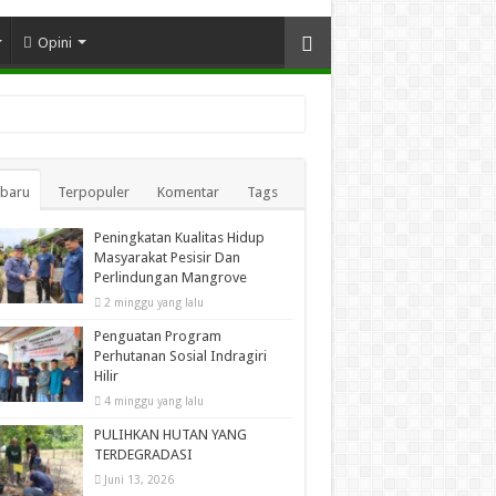
Opini
rbaru
Terpopuler
Komentar
Tags
Peningkatan Kualitas Hidup
Masyarakat Pesisir Dan
Perlindungan Mangrove
2 minggu yang lalu
Penguatan Program
Perhutanan Sosial Indragiri
Hilir
4 minggu yang lalu
PULIHKAN HUTAN YANG
TERDEGRADASI
Juni 13, 2026