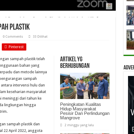
pah Plastik
0 Comments
33 Dilihat
Pinterest
Artikel yg
angan sampah plastik telah
berhubungan
 penggunaan bahan yang
Adve
terpadu dan metode lainnya
n pengurangan sampah
i antara intervensi hulu dan
alam keseharian masyarakat
ai meninggi dari tahun ke
Peningkatan Kualitas
a lingkungan hingga
Hidup Masyarakat
trim.
Pesisir Dan Perlindungan
Mangrove
gan sampah plastik dan
2 minggu yang lalu
l 22 April 2022, anggota