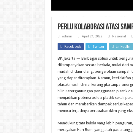
Perlu Kolaborasi Atasi Sam
admin
April 21, 2022
Nasional
Facebook
Twitter
LinkedIn
BP, Jakarta — Berbagai solusi untuk pengur
dikampanyekan secara berkala, mulai dari
mudah di daur ulang, pengelolaan sampah 
yang dapat diterapkan. Namun, keefektifa
plastik masih dinilai kurang jika tanpa sinerg
hilir. Ketergantungan penggunaan plastik d
menjadikan potensi polusi plastik sekali pak
tahun dan memberikan dampak serius kepad
memicu terjadinya perubahan iklim yang eks
Mendukung tata kelola yang lebih penguran
merayakan Hari Bumi yang jatuh pada tangga