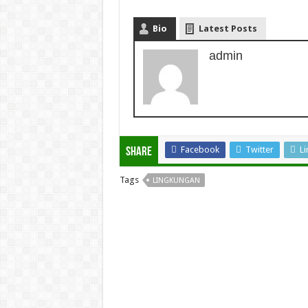
Bio
Latest Posts
admin
Facebook
Twitter
Li
Share
Tags
LINGKUNGAN