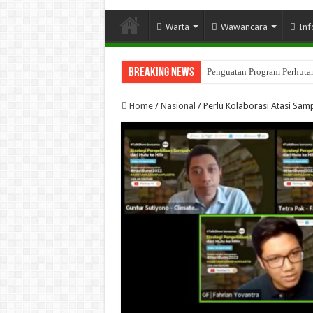
Warta
Wawancara
Inf
Breaking News
Penguatan Program Perhutana
Home
/
Nasional
/
Perlu Kolaborasi Atasi Samp