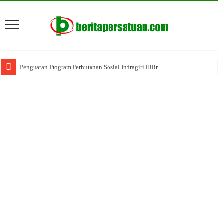
Penguatan Program Perhutanan Sosial Indragiri Hilir