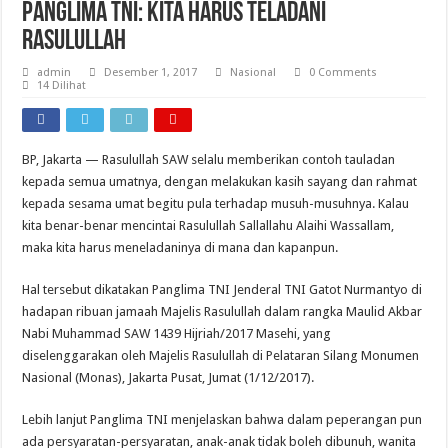
Panglima TNI: Kita Harus Teladani
Rasulullah
admin
Desember 1, 2017
Nasional
0 Comments
14 Dilihat
BP, Jakarta — Rasulullah SAW selalu memberikan contoh tauladan
kepada semua umatnya, dengan melakukan kasih sayang dan rahmat
kepada sesama umat begitu pula terhadap musuh-musuhnya. Kalau
kita benar-benar mencintai Rasulullah Sallallahu Alaihi Wassallam,
maka kita harus meneladaninya di mana dan kapanpun.
Hal tersebut dikatakan Panglima TNI Jenderal TNI Gatot Nurmantyo di
hadapan ribuan jamaah Majelis Rasulullah dalam rangka Maulid Akbar
Nabi Muhammad SAW 1439 Hijriah/2017 Masehi, yang
diselenggarakan oleh Majelis Rasulullah di Pelataran Silang Monumen
Nasional (Monas), Jakarta Pusat, Jumat (1/12/2017).
Lebih lanjut Panglima TNI menjelaskan bahwa dalam peperangan pun
ada persyaratan-persyaratan, anak-anak tidak boleh dibunuh, wanita