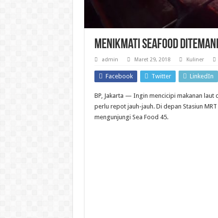
Menikmati Seafood Ditemani 
admin
Maret 29, 2018
Kuliner
Facebook
Twitter
LinkedIn
BP, Jakarta — Ingin mencicipi makanan laut d
perlu repot jauh-jauh. Di depan Stasiun MRT
mengunjungi Sea Food 45.