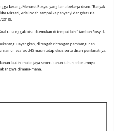
ingga kerang. Menurut Rosyid yang lama bekerja disini, “Banyak
ikita Mirzani, Ariel Noah sampai ke penyanyi dangdut Erie
3/2018).
oal rasa nggak bisa ditemukan di tempat lain,” tambah Rosyid.
 sekarang. Bayangkan, di tengah rintangan pembangunan
 namun seafood45 masih tetap eksis serta dicari penikmatnya.
kanan laut ini makin jaya seperti tahun-tahun sebelumnya,
cabangnya dimana-mana.