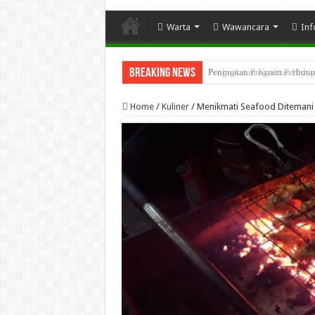
Warta
Wawancara
Inf
Breaking News
Penguatan Program Perhutana
Home
/
Kuliner
/
Menikmati Seafood Ditemani 