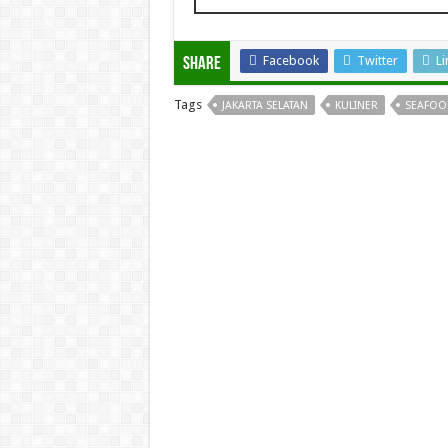
Facebook
Twitter
Li
Share
Tags
JAKARTA SELATAN
KULINER
SEAFOO