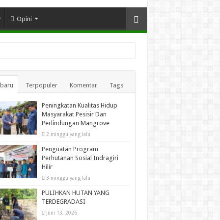
Opini
rbaru
Terpopuler
Komentar
Tags
Peningkatan Kualitas Hidup
Masyarakat Pesisir Dan
Perlindungan Mangrove
2 minggu yang lalu
Penguatan Program
Perhutanan Sosial Indragiri
Hilir
3 minggu yang lalu
PULIHKAN HUTAN YANG
TERDEGRADASI
Juni 13, 2026