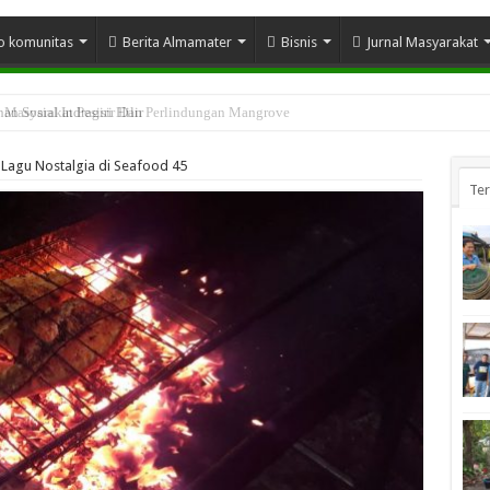
o komunitas
Berita Almamater
Bisnis
Jurnal Masyarakat
n Sosial Indragiri Hilir
Lagu Nostalgia di Seafood 45
Te