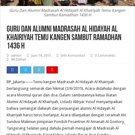
Guru Dan Alumni Madrasah Al Hidayah Al Khairiyah Temu Kangen
Sambut Ramadhan 1436 H
Guru Dan Alumni Madrasah Al Hidayah Al
Khairiyah Temu Kangen Sambut Ramadhan
1436 H
admin
Juni 14, 2015
Info komunitas
0 Comments
84 Dilihat
BP_Jakarta——Temu kangen Madrasah Al Hidayah Al Khairiyah
berlangsung semarak dan hikmat (2/6/2015). Acara didahului dengan
acara khotmul quran dan doa. Dalam sambutannya ketua Ikatan
Alumni Al Hidayah Al Khairiyah, Ustadz Akhyar Yusuf menyampaikan
bahwa semangat dakwah dan perjuangan alumni Al Hidayah Al
Khairiyah harus terus berlanjut. Acara dilanjutkan dengan ceramah KH.
Sundusi Makmun pimpinan Pondok Pesantren Al Amanah Al Gontory,
Tangerang Selatan yang dahulu pernah mengajar di Madrasah Al
Hidayah Al Khairiyah, Karet Kubur, Jakarta Pusat. Kyai Sundus