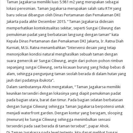
Taman Jagakarsa memiliki luas 5.981 m2 yang merupakan sebagai
lokasi peresmian. Taman Jagakarsa merupakan salah satu RTH yang
baru selesai dibangun oleh Dinas Pertamanan dan Pemakaman DKI
Jakarta pada akhir Desember 2015. “Taman Jagakarsa didesain
memperhatikan kontekstualitas sekitar, seperti Sungai Ciliwung dan
pemukiman padat yang berbatasan langsung dengan taman” kata
Kepala Dinas Pertamanan dan Pemakaman DKI Jakarta, Ir. Ratna Diah
Kurniati, M.Si. Ratna menambahkan “Intervensi desain yang tetap
menonjolkan kondisi natural menghasilkan sebuah taman dengan
suara gemercik air Sungai Ciliwung, angin dari pohon-pohon rimbun
sepanjang sungai Ciliwung, serta kicauan burung yang hidup bebas di
alam, sehingga pengunjung taman seolah berada di dalam hutan yang
jauh dari padatnya ibukota”.
Dalam sambutannya Ahok mengatakan, “Taman Jagakarsa memiliki
keunikan tersendiri dengan lokasinya yang diapit pemukiman padat
pada bagian utara, barat dan timur. Pada bagian selatan berbatasan
dengan Sungai Ciliwung sehingga Taman Jagakarsa berpotensi untuk
menjadi waterfront garden. Dengan kontur yang beragam, slooping
(menurun) ke Sungai Ciliwung sehingga menimbulkan sensasi
tersendiri pada saat berada di taman tersebut”, papar Ahok.
Di Taman Jagakarsa pada level tertentu, kita dapat melihat Sungai