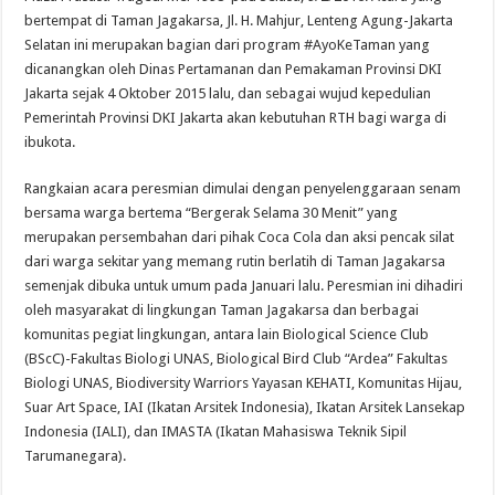
bertempat di Taman Jagakarsa, Jl. H. Mahjur, Lenteng Agung-Jakarta
Selatan ini merupakan bagian dari program #AyoKeTaman yang
dicanangkan oleh Dinas Pertamanan dan Pemakaman Provinsi DKI
Jakarta sejak 4 Oktober 2015 lalu, dan sebagai wujud kepedulian
Pemerintah Provinsi DKI Jakarta akan kebutuhan RTH bagi warga di
ibukota.
Rangkaian acara peresmian dimulai dengan penyelenggaraan senam
bersama warga bertema “Bergerak Selama 30 Menit” yang
merupakan persembahan dari pihak Coca Cola dan aksi pencak silat
dari warga sekitar yang memang rutin berlatih di Taman Jagakarsa
semenjak dibuka untuk umum pada Januari lalu. Peresmian ini dihadiri
oleh masyarakat di lingkungan Taman Jagakarsa dan berbagai
komunitas pegiat lingkungan, antara lain Biological Science Club
(BScC)-Fakultas Biologi UNAS, Biological Bird Club “Ardea” Fakultas
Biologi UNAS, Biodiversity Warriors Yayasan KEHATI, Komunitas Hijau,
Suar Art Space, IAI (Ikatan Arsitek Indonesia), Ikatan Arsitek Lansekap
Indonesia (IALI), dan IMASTA (Ikatan Mahasiswa Teknik Sipil
Tarumanegara).