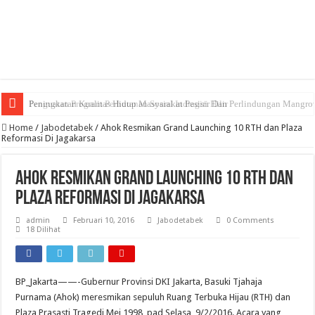
Peningkatan Kualitas Hidup Masyarakat Pesisir Dan Perlindungan Mangro
Penguatan Program Perhutanan Sosial Indragiri Hilir
Home
/
Jabodetabek
/
Ahok Resmikan Grand Launching 10 RTH dan Plaza
Reformasi Di Jagakarsa
Ahok Resmikan Grand Launching 10 RTH dan
Plaza Reformasi Di Jagakarsa
admin
Februari 10, 2016
Jabodetabek
0 Comments
18 Dilihat
BP_Jakarta——-Gubernur Provinsi DKI Jakarta, Basuki Tjahaja
Purnama (Ahok) meresmikan sepuluh Ruang Terbuka Hijau (RTH) dan
Plaza Prasasti Tragedi Mei 1998 pad Selasa, 9/2/2016. Acara yang