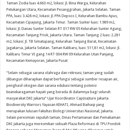
Taman Zodia luas 4.663 m2, lokasi: Jl. Bina Warga, Kelurahan
Petukangan Utara, Kecamatan Pesanggrahan, Jakarta Selatan. Taman
PPA, luas: 3.428 m2, lokasi: Jl. PPA Depsos I, Kelurahan Bambu Apus,
Kecamatan Cipayung, Jakarta Timur. Taman Sunter luas: 1.989 m2,
lokasi: Jl. Danau Sunter Selatan RT 017 RW 05 Kelurahan Sunter Agung,
Kecamatan Tanjung Priok, Jakarta Utara. Taman Tanjung 2 luas: 2.281
m2, lokasi: Jl. TB Simatupang, Kelurahan Tanjung Barat, Kecamatan
Jagakarsa, Jakarta Selatan. Taman Kalibaru, luas: 511,81 m2, lokasi: Jl.
Kalibaru Timur VI gang 14 RT 004 RW 09 Kelurahan Utan Panjang,
Kecamatan Kemayoran, Jakarta Pusat
“Selain sebagai sarana olahraga dan rekreasi, taman yang sudah
dibangun diharapkan dapat berfungsi sebagai sumber resapan air,
penghasil oksigen dan sarana edukasi tentang potensi
keanekaragaman hayati yang berada di dalamnya bagi seluruh
masyarakat DKI Jakarta” Ujar Koordinator Cap(na)ture Jakarta
Biodiversity Warriors Yayasan KEHATI, Ahmad Baihaqi yang
merupakan lulusan Fakultas Biologi Universitas Nasional, Jakarta.
Selain peresmian sepuluh taman, Dinas Pertamanan dan Pemakaman
DKI Jakarta juga meresmikan sebuah Plaza Reformasi di TPU Pondok