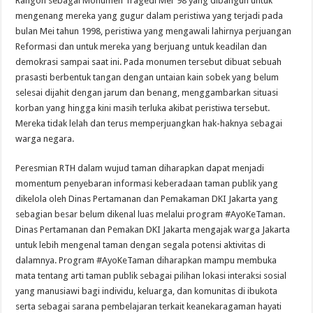
Rangon sebagai Monumen Tragedi Mei ’98 yang dibangun untuk
mengenang mereka yang gugur dalam peristiwa yang terjadi pada
bulan Mei tahun 1998, peristiwa yang mengawali lahirnya perjuangan
Reformasi dan untuk mereka yang berjuang untuk keadilan dan
demokrasi sampai saat ini. Pada monumen tersebut dibuat sebuah
prasasti berbentuk tangan dengan untaian kain sobek yang belum
selesai dijahit dengan jarum dan benang, menggambarkan situasi
korban yang hingga kini masih terluka akibat peristiwa tersebut.
Mereka tidak lelah dan terus memperjuangkan hak-haknya sebagai
warga negara.
Peresmian RTH dalam wujud taman diharapkan dapat menjadi
momentum penyebaran informasi keberadaan taman publik yang
dikelola oleh Dinas Pertamanan dan Pemakaman DKI Jakarta yang
sebagian besar belum dikenal luas melalui program #AyoKeTaman.
Dinas Pertamanan dan Pemakan DKI Jakarta mengajak warga Jakarta
untuk lebih mengenal taman dengan segala potensi aktivitas di
dalamnya. Program #AyoKeTaman diharapkan mampu membuka
mata tentang arti taman publik sebagai pilihan lokasi interaksi sosial
yang manusiawi bagi individu, keluarga, dan komunitas di ibukota
serta sebagai sarana pembelajaran terkait keanekaragaman hayati