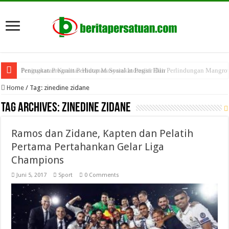
Peningkatan Kualitas Hidup Masyarakat Pesisir Dan Perlindungan Mangro
Penguatan Program Perhutanan Sosial Indragiri Hilir
Home
/
Tag:
zinedine zidane
Tag Archives:
zinedine zidane
Ramos dan Zidane, Kapten dan Pelatih
Pertama Pertahankan Gelar Liga
Champions
Juni 5, 2017
Sport
0 Comments