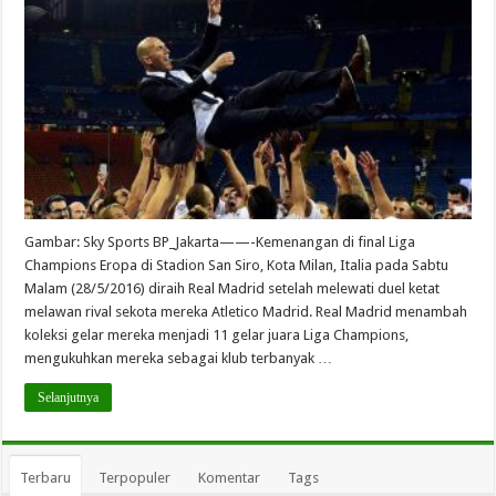
Gambar: Sky Sports BP_Jakarta——-Kemenangan di final Liga
Champions Eropa di Stadion San Siro, Kota Milan, Italia pada Sabtu
Malam (28/5/2016) diraih Real Madrid setelah melewati duel ketat
melawan rival sekota mereka Atletico Madrid. Real Madrid menambah
koleksi gelar mereka menjadi 11 gelar juara Liga Champions,
mengukuhkan mereka sebagai klub terbanyak …
Selanjutnya
Terbaru
Terpopuler
Komentar
Tags