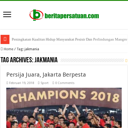
Peningkatan Kualitas Hidup Masyarakat Pesisir Dan Perlindungan Mangro
Penguatan Program Perhutanan Sosial Indragiri Hilir
Home
/
Tag:
jakmania
Tag Archives:
jakmania
Persija Juara, Jakarta Berpesta
Februari 19, 2018
Sport
0 Comments