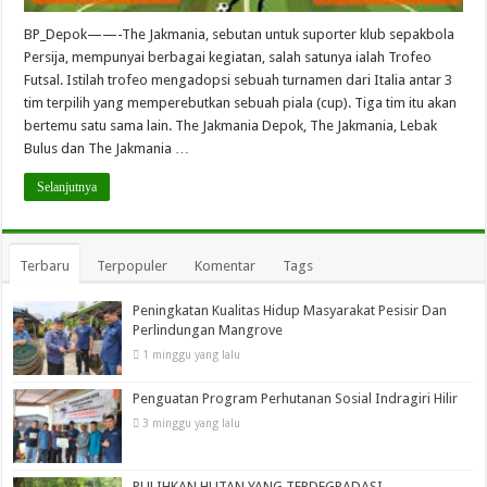
BP_Depok——-The Jakmania, sebutan untuk suporter klub sepakbola
Persija, mempunyai berbagai kegiatan, salah satunya ialah Trofeo
Futsal. Istilah trofeo mengadopsi sebuah turnamen dari Italia antar 3
tim terpilih yang memperebutkan sebuah piala (cup). Tiga tim itu akan
bertemu satu sama lain. The Jakmania Depok, The Jakmania, Lebak
Bulus dan The Jakmania …
Selanjutnya
Terbaru
Terpopuler
Komentar
Tags
Peningkatan Kualitas Hidup Masyarakat Pesisir Dan
Perlindungan Mangrove
1 minggu yang lalu
Penguatan Program Perhutanan Sosial Indragiri Hilir
3 minggu yang lalu
PULIHKAN HUTAN YANG TERDEGRADASI