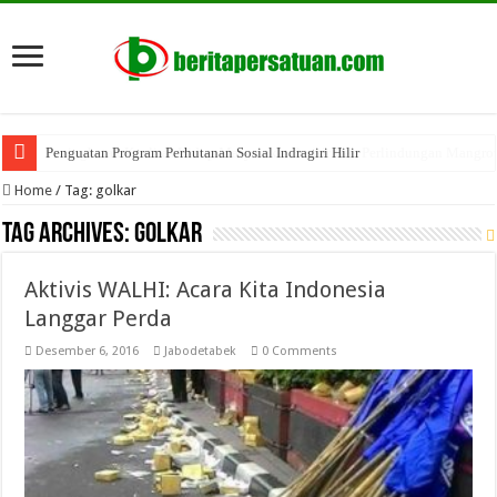
Penguatan Program Perhutanan Sosial Indragiri Hilir
Home
/
Tag:
golkar
Tag Archives:
golkar
Aktivis WALHI: Acara Kita Indonesia
Langgar Perda
Desember 6, 2016
Jabodetabek
0 Comments