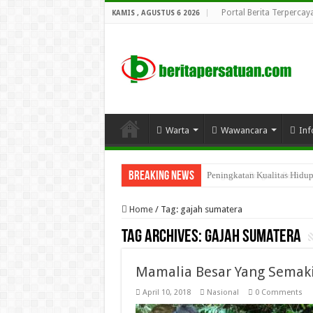
Portal Berita Terpercay
KAMIS , AGUSTUS 6 2026
Warta
Wawancara
Inf
Breaking News
Peningkatan Kualitas Hidu
Penguatan Program Perhutana
Home
/
Tag:
gajah sumatera
Tag Archives:
gajah sumatera
Mamalia Besar Yang Semaki
April 10, 2018
Nasional
0 Comments