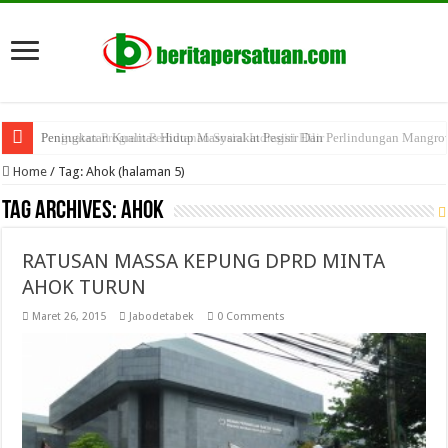
Peningkatan Kualitas Hidup Masyarakat Pesisir Dan Perlindungan Mangro
Penguatan Program Perhutanan Sosial Indragiri Hilir
Home
/
Tag:
Ahok
(halaman 5)
Tag Archives:
Ahok
RATUSAN MASSA KEPUNG DPRD MINTA
AHOK TURUN
Maret 26, 2015
Jabodetabek
0 Comments