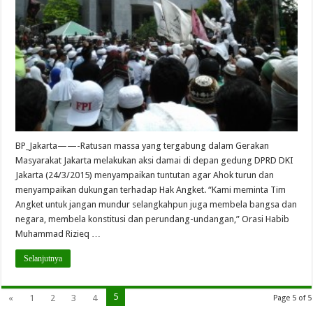
BP_Jakarta——-Ratusan massa yang tergabung dalam Gerakan
Masyarakat Jakarta melakukan aksi damai di depan gedung DPRD DKI
Jakarta (24/3/2015) menyampaikan tuntutan agar Ahok turun dan
menyampaikan dukungan terhadap Hak Angket. “Kami meminta Tim
Angket untuk jangan mundur selangkahpun juga membela bangsa dan
negara, membela konstitusi dan perundang-undangan,” Orasi Habib
Muhammad Rizieq …
Selanjutnya
5
«
1
2
3
4
Page 5 of 5