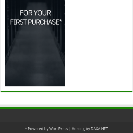
*
Powered by
WordPress
| Hosting by
DAXA.NET