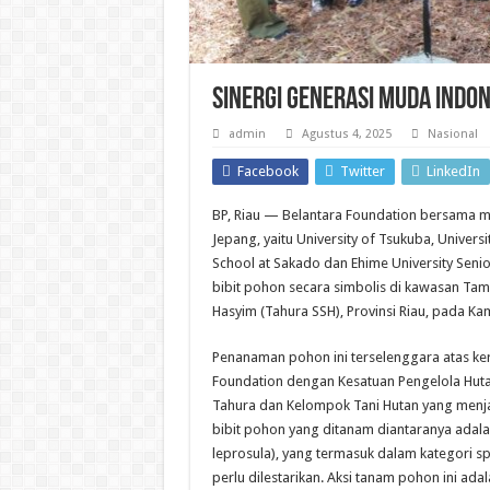
Sinergi Generasi Muda Indo
admin
Agustus 4, 2025
Nasional
Facebook
Twitter
LinkedIn
BP, Riau — Belantara Foundation bersama m
Jepang, yaitu University of Tsukuba, Univers
School at Sakado dan Ehime University Sen
bibit pohon secara simbolis di kawasan Tama
Hasyim (Tahura SSH), Provinsi Riau, pada Kami
Penanaman pohon ini terselenggara atas ker
Foundation dengan Kesatuan Pengelola Huta
Tahura dan Kelompok Tani Hutan yang menjad
bibit pohon yang ditanam diantaranya adal
leprosula), yang termasuk dalam kategori s
perlu dilestarikan. Aksi tanam pohon ini adal