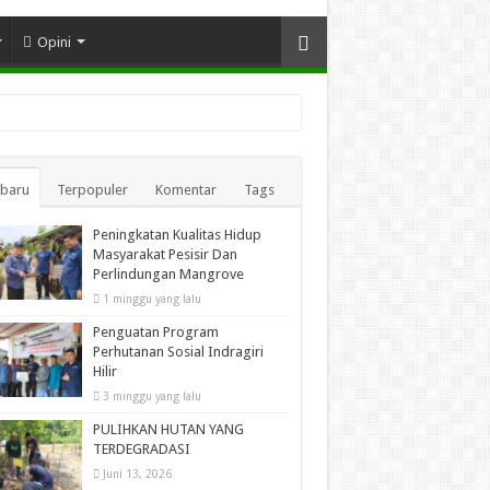
Opini
rbaru
Terpopuler
Komentar
Tags
Peningkatan Kualitas Hidup
Masyarakat Pesisir Dan
Perlindungan Mangrove
1 minggu yang lalu
Penguatan Program
Perhutanan Sosial Indragiri
Hilir
3 minggu yang lalu
PULIHKAN HUTAN YANG
TERDEGRADASI
Juni 13, 2026