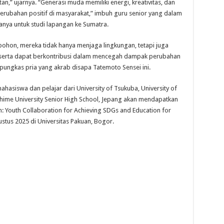
n,” ujarnya. “Generasi muda memiliki energi, kreativitas, dan
rubahan positif di masyarakat,” imbuh guru senior yang dalam
wanya untuk studi lapangan ke Sumatra.
pohon, mereka tidak hanya menjaga lingkungan, tetapi juga
 serta dapat berkontribusi dalam mencegah dampak perubahan
” pungkas pria yang akrab disapa Tatemoto Sensei ini.
asiswa dan pelajar dari University of Tsukuba, University of
hime University Senior High School, Jepang akan mendapatkan
h: Youth Collaboration for Achieving SDGs and Education for
stus 2025 di Universitas Pakuan, Bogor.