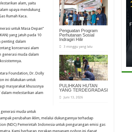
estarikan alam, yaitu
 dalam upaya mendukung
 Gas Rumah Kaca.
nerasi untuk Masa Depan”
Penguatan Program
Perhutanan Sosial
HKAN) yang jatuh pada 10
Indragiri Hilir
 penting dalam
3 minggu yang lalu
ntang konservasi alam
n generasi muda dalam
ekosistemnya.
tara Foundation, Dr. Dolly
 ini dilakukan untuk
PULIHKAN HUTAN
agi masyarakat khususnya
YANG TERDEGRADASI
f dalam melestarikan alam
Juni 13, 2026
 generasi muda untuk
ampak perubahan iklim, melalui dukungannya terhadap
ion (NDC) Pemerintah Indonesia untuk pengurangan emisi gas
umatra. Kami berharap gerakan menanam pohon ini dapat