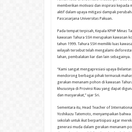
memberikan motivasi dan inspirasi kepada m
aktif dalam upaya mitigasi dampak perubaha
Pascasarjana Universitas Pakuan.
Pada tempat terpisah, Kepala KPHP Minas Tah
kawasan Tahura SSH merupakan kawasan kon
tahun 1999. Tahura SSH memiliki luas kawasan
wilayah tersebut telah mengalami deforestas
lahan, pembalakan liar dan lain sebagainya.
“Kami sangat mengapresiasi upaya Belantar
mendorong berbagai pihak termasuk mahasisw
gerakan menanam pohon di kawasan Tahura 
khususnya di Provinsi Riau yang dapat digu
dan masyarakat,” ujar Sri.
Sementara itu, Head Teacher of International
Yoshikazu Tatemoto, menyampaikan bahwa 
sekolah untuk ikut berpartisipasi agar mer
generasi muda dalam gerakan menanam pohon