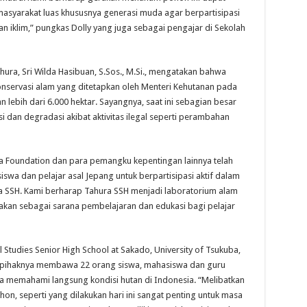
asyarakat luas khususnya generasi muda agar berpartisipasi
n iklim,” pungkas Dolly yang juga sebagai pengajar di Sekolah
ura, Sri Wilda Hasibuan, S.Sos., M.Si., mengatakan bahwa
servasi alam yang ditetapkan oleh Menteri Kehutanan pada
 lebih dari 6.000 hektar. Sayangnya, saat ini sebagian besar
i dan degradasi akibat aktivitas ilegal seperti perambahan
a Foundation dan para pemangku kepentingan lainnya telah
a dan pelajar asal Jepang untuk berpartisipasi aktif dalam
SSH. Kami berharap Tahura SSH menjadi laboratorium alam
nakan sebagai sarana pembelajaran dan edukasi bagi pelajar
 Studies Senior High School at Sakado, University of Tsukuba,
pihaknya membawa 22 orang siswa, mahasiswa dan guru
eka memahami langsung kondisi hutan di Indonesia. “Melibatkan
, seperti yang dilakukan hari ini sangat penting untuk masa