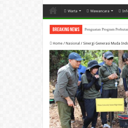
Warta
Wawancara
Inf
Breaking News
Penguatan Program Perhutana
Home
/
Nasional
/
Sinergi Generasi Muda Ind