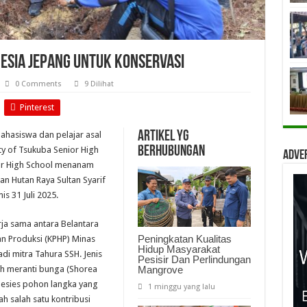
nesia Jepang Untuk Konservasi
0 Comments
9 Dilihat
Pinterest
Artikel yg
ahasiswa dan pelajar asal
berhubungan
ity of Tsukuba Senior High
Adve
ior High School menanam
n Hutan Raya Sultan Syarif
s 31 Juli 2025.
ja sama antara Belantara
Peningkatan Kualitas
n Produksi (KPHP) Minas
Hidup Masyarakat
i mitra Tahura SSH. Jenis
Pesisir Dan Perlindungan
Mangrove
ah meranti bunga (Shorea
pesies pohon langka yang
1 minggu yang lalu
ah salah satu kontribusi