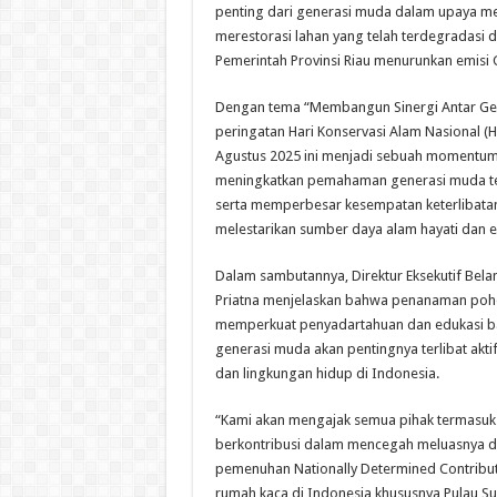
penting dari generasi muda dalam upaya mel
merestorasi lahan yang telah terdegradasi
Pemerintah Provinsi Riau menurunkan emisi
Dengan tema “Membangun Sinergi Antar Ge
peringatan Hari Konservasi Alam Nasional (
Agustus 2025 ini menjadi sebuah momentum
meningkatkan pemahaman generasi muda te
serta memperbesar kesempatan keterlibata
melestarikan sumber daya alam hayati dan 
Dalam sambutannya, Direktur Eksekutif Belan
Priatna menjelaskan bahwa penanaman pohon
memperkuat penyadartahuan dan edukasi b
generasi muda akan pentingnya terlibat akti
dan lingkungan hidup di Indonesia.
“Kami akan mengajak semua pihak termasuk
berkontribusi dalam mencegah meluasnya d
pemenuhan Nationally Determined Contribut
rumah kaca di Indonesia khususnya Pulau S