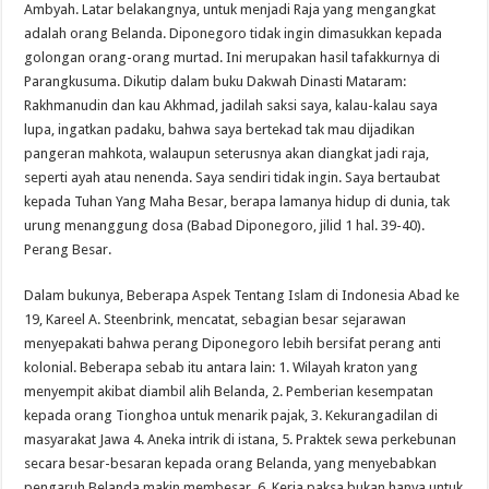
Ambyah. Latar belakangnya, untuk menjadi Raja yang mengangkat
adalah orang Belanda. Diponegoro tidak ingin dimasukkan kepada
golongan orang-orang murtad. Ini merupakan hasil tafakkurnya di
Parangkusuma. Dikutip dalam buku Dakwah Dinasti Mataram:
Rakhmanudin dan kau Akhmad, jadilah saksi saya, kalau-kalau saya
lupa, ingatkan padaku, bahwa saya bertekad tak mau dijadikan
pangeran mahkota, walaupun seterusnya akan diangkat jadi raja,
seperti ayah atau nenenda. Saya sendiri tidak ingin. Saya bertaubat
kepada Tuhan Yang Maha Besar, berapa lamanya hidup di dunia, tak
urung menanggung dosa (Babad Diponegoro, jilid 1 hal. 39-40).
Perang Besar.
Dalam bukunya, Beberapa Aspek Tentang Islam di Indonesia Abad ke
19, Kareel A. Steenbrink, mencatat, sebagian besar sejarawan
menyepakati bahwa perang Diponegoro lebih bersifat perang anti
kolonial. Beberapa sebab itu antara lain: 1. Wilayah kraton yang
menyempit akibat diambil alih Belanda, 2. Pemberian kesempatan
kepada orang Tionghoa untuk menarik pajak, 3. Kekurangadilan di
masyarakat Jawa 4. Aneka intrik di istana, 5. Praktek sewa perkebunan
secara besar-besaran kepada orang Belanda, yang menyebabkan
pengaruh Belanda makin membesar, 6. Kerja paksa bukan hanya untuk