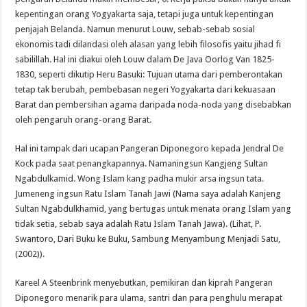
kepentingan orang Yogyakarta saja, tetapi juga untuk kepentingan
penjajah Belanda. Namun menurut Louw, sebab-sebab sosial
ekonomis tadi dilandasi oleh alasan yang lebih filosofis yaitu jihad fi
sabilillah. Hal ini diakui oleh Louw dalam De Java Oorlog Van 1825-
1830, seperti dikutip Heru Basuki: Tujuan utama dari pemberontakan
tetap tak berubah, pembebasan negeri Yogyakarta dari kekuasaan
Barat dan pembersihan agama daripada noda-noda yang disebabkan
oleh pengaruh orang-orang Barat.
Hal ini tampak dari ucapan Pangeran Diponegoro kepada Jendral De
Kock pada saat penangkapannya. Namaningsun Kangjeng Sultan
Ngabdulkamid. Wong Islam kang padha mukir arsa ingsun tata.
Jumeneng ingsun Ratu Islam Tanah Jawi (Nama saya adalah Kanjeng
Sultan Ngabdulkhamid, yang bertugas untuk menata orang Islam yang
tidak setia, sebab saya adalah Ratu Islam Tanah Jawa). (Lihat, P.
Swantoro, Dari Buku ke Buku, Sambung Menyambung Menjadi Satu,
(2002)).
Kareel A Steenbrink menyebutkan, pemikiran dan kiprah Pangeran
Diponegoro menarik para ulama, santri dan para penghulu merapat