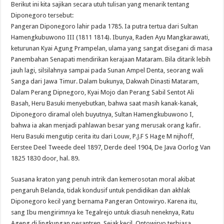
Berikut ini kita sajikan secara utuh tulisan yang menarik tentang
Diponegoro tersebut:
Pangeran Diponegoro lahir pada 1785. Ia putra tertua dari Sultan
Hamengkubuwono III (1811 1814). Ibunya, Raden Ayu Mangkarawati,
keturunan Kyai Agung Prampelan, ulama yang sangat disegani di masa
Panembahan Senapati mendirikan kerajaan Mataram. Bila ditarik lebih
jauh lagi, silsilahnya sampai pada Sunan Ampel Denta, seorang wali
Sanga dari Jawa Timur. Dalam bukunya, Dakwah Dinasti Mataram,
Dalam Perang Dipnegoro, Kyai Mojo dan Perang Sabil Sentot Ali
Basah, Heru Basuki menyebutkan, bahwa saat masih kanak-kanak,
Diponegoro diramal oleh buyutnya, Sultan Hamengkubuwono I,
bahwa ia akan menjadi pahlawan besar yang merusak orang kafir.
Heru Basuki mengutip cerita itu dari Louw, P.J.F S Hage M nijhoff,
Eerstee Deel Tweede deel 1897, Derde deel 1904, De Java Oorlog Van
1825 1830 door, hal. 89.
Suasana kraton yang penuh intrik dan kemerosotan moral akibat
pengaruh Belanda, tidak kondusif untuk pendidikan dan akhlak
Diponegoro kecil yang bernama Pangeran Ontowiryo. Karena itu,
sang Ibu mengirimnya ke Tegalrejo untuk diasuh neneknya, Ratu
Ageng di lingkungan pesantren. Sejak kecil, Ontowiryo terbiasa