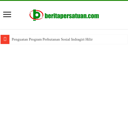
Penguatan Program Perhutanan Sosial Indragiri Hilir