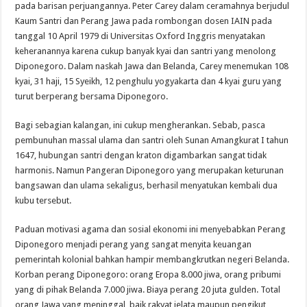
pada barisan perjuangannya. Peter Carey dalam ceramahnya berjudul
Kaum Santri dan Perang Jawa pada rombongan dosen IAIN pada
tanggal 10 April 1979 di Universitas Oxford Inggris menyatakan
keheranannya karena cukup banyak kyai dan santri yang menolong
Diponegoro. Dalam naskah Jawa dan Belanda, Carey menemukan 108
kyai, 31 haji, 15 Syeikh, 12 penghulu yogyakarta dan 4 kyai guru yang
turut berperang bersama Diponegoro.
Bagi sebagian kalangan, ini cukup mengherankan. Sebab, pasca
pembunuhan massal ulama dan santri oleh Sunan Amangkurat I tahun
1647, hubungan santri dengan kraton digambarkan sangat tidak
harmonis. Namun Pangeran Diponegoro yang merupakan keturunan
bangsawan dan ulama sekaligus, berhasil menyatukan kembali dua
kubu tersebut.
Paduan motivasi agama dan sosial ekonomi ini menyebabkan Perang
Diponegoro menjadi perang yang sangat menyita keuangan
pemerintah kolonial bahkan hampir membangkrutkan negeri Belanda.
Korban perang Diponegoro: orang Eropa 8.000 jiwa, orang pribumi
yang di pihak Belanda 7.000 jiwa. Biaya perang 20 juta gulden. Total
orang Jawa yang meninggal, baik rakyat jelata maupun pengikut