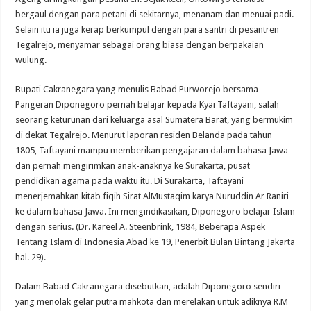
bergaul dengan para petani di sekitarnya, menanam dan menuai padi.
Selain itu ia juga kerap berkumpul dengan para santri di pesantren
Tegalrejo, menyamar sebagai orang biasa dengan berpakaian
wulung.
Bupati Cakranegara yang menulis Babad Purworejo bersama
Pangeran Diponegoro pernah belajar kepada Kyai Taftayani, salah
seorang keturunan dari keluarga asal Sumatera Barat, yang bermukim
di dekat Tegalrejo. Menurut laporan residen Belanda pada tahun
1805, Taftayani mampu memberikan pengajaran dalam bahasa Jawa
dan pernah mengirimkan anak-anaknya ke Surakarta, pusat
pendidikan agama pada waktu itu. Di Surakarta, Taftayani
menerjemahkan kitab fiqih Sirat AlMustaqim karya Nuruddin Ar Raniri
ke dalam bahasa Jawa. Ini mengindikasikan, Diponegoro belajar Islam
dengan serius. (Dr. Kareel A. Steenbrink, 1984, Beberapa Aspek
Tentang Islam di Indonesia Abad ke 19, Penerbit Bulan Bintang Jakarta
hal. 29).
Dalam Babad Cakranegara disebutkan, adalah Diponegoro sendiri
yang menolak gelar putra mahkota dan merelakan untuk adiknya R.M