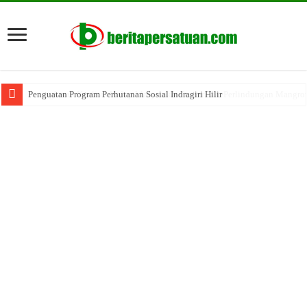
Penguatan Program Perhutanan Sosial Indragiri Hilir