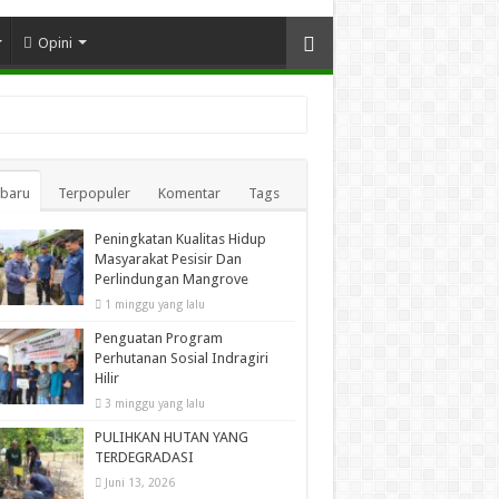
Opini
rbaru
Terpopuler
Komentar
Tags
Peningkatan Kualitas Hidup
Masyarakat Pesisir Dan
Perlindungan Mangrove
1 minggu yang lalu
Penguatan Program
Perhutanan Sosial Indragiri
Hilir
3 minggu yang lalu
PULIHKAN HUTAN YANG
TERDEGRADASI
Juni 13, 2026