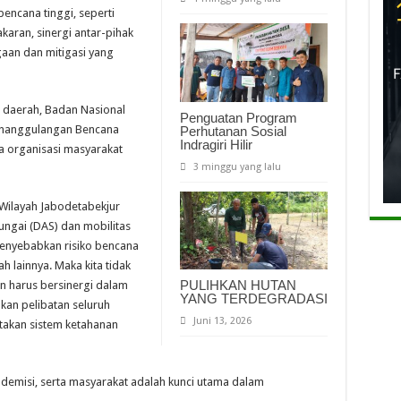
encana tinggi, seperti
karan, sinergi antar-pihak
gaan dan mitigasi yang
an daerah, Badan Nasional
Penguatan Program
enanggulangan Bencana
Perhutanan Sosial
Indragiri Hilir
ta organisasi masyarakat
3 minggu yang lalu
Wilayah Jabodetabekjur
ungai (DAS) dan mobilitas
 menyebabkan risiko bencana
 lainnya. Maka kita tidak
PULIHKAN HUTAN
an harus bersinergi dalam
YANG TERDEGRADASI
kan pelibatan seluruh
Juni 13, 2026
takan sistem ketahanan
ademisi, serta masyarakat adalah kunci utama dalam