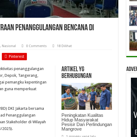
traan Penanggulangan Bencana di
,
Nasional
0 Comments
18 Dilihat
Pinterest
Artikel yg
Adve
ektivitas penanggulangan
berhubungan
or, Depok, Tangerang,
bagai pemangku kepentingan
aan guna memperkuat
BD) DKI Jakarta bersama
Peningkatan Kualitas
uad Penanggulangan
Hidup Masyarakat
an Stakeholder di Wilayah
Pesisir Dan Perlindungan
Mangrove
/2025).
1 minggu yang lalu