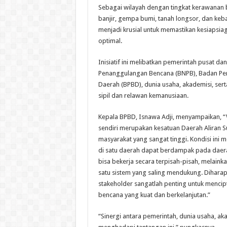
Sebagai wilayah dengan tingkat kerawanan b
banjir, gempa bumi, tanah longsor, dan keba
menjadi krusial untuk memastikan kesiapsia
optimal.
Inisiatif ini melibatkan pemerintah pusat d
Penanggulangan Bencana (BNPB), Badan P
Daerah (BPBD), dunia usaha, akademisi, ser
sipil dan relawan kemanusiaan.
Kepala BPBD, Isnawa Adji, menyampaikan, “
sendiri merupakan kesatuan Daerah Aliran S
masyarakat yang sangat tinggi. Kondisi ini
di satu daerah dapat berdampak pada daerah
bisa bekerja secara terpisah-pisah, melaink
satu sistem yang saling mendukung. Diharap
stakeholder sangatlah penting untuk mencip
bencana yang kuat dan berkelanjutan.”
“Sinergi antara pemerintah, dunia usaha, ak