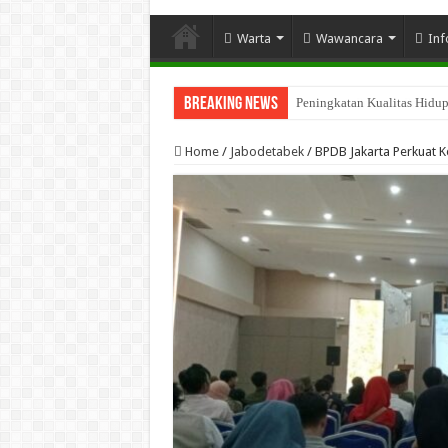
Warta
Wawancara
Inf
Breaking News
Penguatan Program Perhutana
Home
/
Jabodetabek
/
BPDB Jakarta Perkuat 