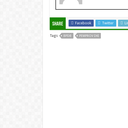
Facebook
Twitter
Li
Share
Tags
BPDB
PEMPROV DKI