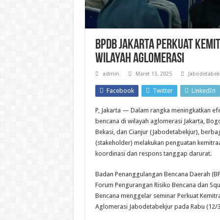
BPDB Jakarta Perkuat Kemi
Wilayah Aglomerasi
admin
Maret 13, 2025
Jabodetabek
Facebook
Twitter
LinkedIn
P, Jakarta — Dalam rangka meningkatkan ef
bencana di wilayah aglomerasi Jakarta, Bog
Bekasi, dan Cianjur (Jabodetabekjur), ber
(stakeholder) melakukan penguatan kemitr
koordinasi dan respons tanggap darurat.
Badan Penanggulangan Bencana Daerah (BP
Forum Pengurangan Risiko Bencana dan Sq
Bencana menggelar seminar Perkuat Kemitra
Aglomerasi Jabodetabekjur pada Rabu (12/3