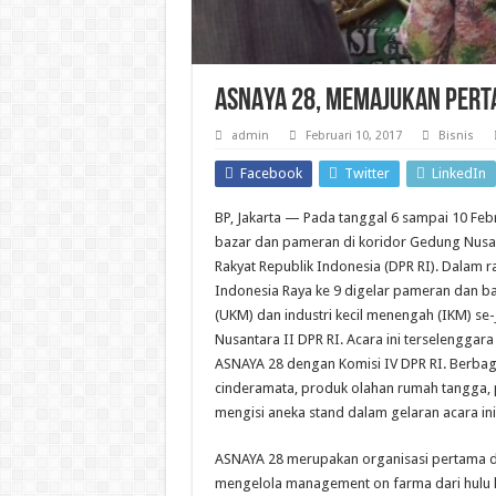
ASNAYA 28, Memajukan Perta
admin
Februari 10, 2017
Bisnis
Facebook
Twitter
LinkedIn
BP, Jakarta — Pada tanggal 6 sampai 10 Feb
bazar dan pameran di koridor Gedung Nusan
Rakyat Republik Indonesia (DPR RI). Dalam 
Indonesia Raya ke 9 digelar pameran dan b
(UKM) dan industri kecil menengah (IKM) se
Nusantara II DPR RI. Acara ini terselenggar
ASNAYA 28 dengan Komisi IV DPR RI. Berbagai
cinderamata, produk olahan rumah tangga, 
mengisi aneka stand dalam gelaran acara ini
ASNAYA 28 merupakan organisasi pertama d
mengelola management on farma dari hulu hi