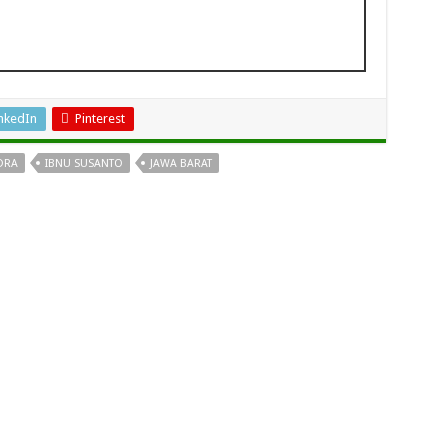
nkedIn
Pinterest
DRA
IBNU SUSANTO
JAWA BARAT