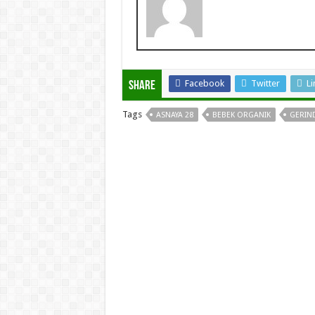
Facebook
Twitter
Li
Share
Tags
ASNAYA 28
BEBEK ORGANIK
GERIN