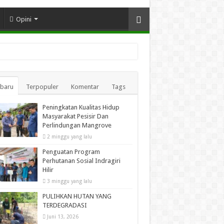
Opini
rbaru
Terpopuler
Komentar
Tags
Peningkatan Kualitas Hidup
Masyarakat Pesisir Dan
Perlindungan Mangrove
2 minggu yang lalu
Penguatan Program
Perhutanan Sosial Indragiri
Hilir
3 minggu yang lalu
PULIHKAN HUTAN YANG
TERDEGRADASI
Juni 13, 2026