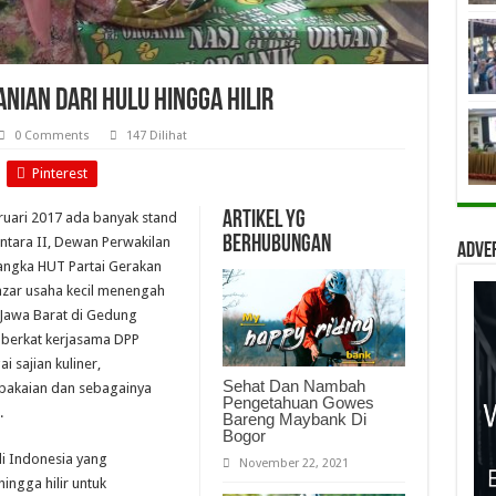
nian Dari Hulu Hingga Hilir
0 Comments
147 Dilihat
Pinterest
Artikel yg
ruari 2017 ada banyak stand
berhubungan
tara II, Dewan Perwakilan
Adve
rangka HUT Partai Gerakan
azar usaha kecil menengah
-Jawa Barat di Gedung
a berkat kerjasama DPP
 sajian kuliner,
Sehat Dan Nambah
pakaian dan sebagainya
Pengetahuan Gowes
.
Bareng Maybank Di
Bogor
i Indonesia yang
November 22, 2021
ngga hilir untuk