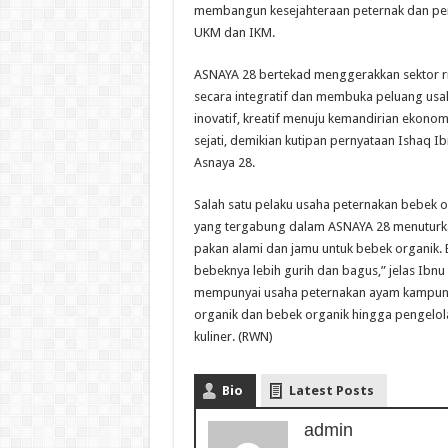
membangun kesejahteraan peternak dan peng
UKM dan IKM.
ASNAYA 28 bertekad menggerakkan sektor ri
secara integratif dan membuka peluang usa
inovatif, kreatif menuju kemandirian ekono
sejati, demikian kutipan pernyataan Ishaq I
Asnaya 28.
Salah satu pelaku usaha peternakan bebek o
yang tergabung dalam ASNAYA 28 menuturk
pakan alami dan jamu untuk bebek organik. 
bebeknya lebih gurih dan bagus,” jelas Ibnu
mempunyai usaha peternakan ayam kampung
organik dan bebek organik hingga pengelolaa
kuliner. (RWN)
Bio
Latest Posts
admin