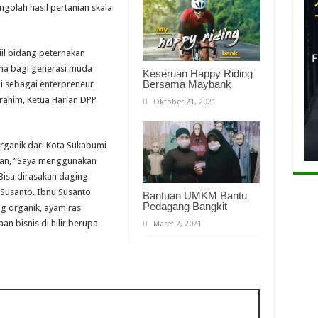
olah hasil pertanian skala
il bidang peternakan
ha bagi generasi muda
Keseruan Happy Riding
Bersama Maybank
mi sebagai enterpreneur
brahim, Ketua Harian DPP
Oktober 21, 2021
rganik dari Kota Sukabumi
an, “Saya menggunakan
Bisa dirasakan daging
 Susanto. Ibnu Susanto
Bantuan UMKM Bantu
Pedagang Bangkit
 organik, ayam ras
n bisnis di hilir berupa
Maret 2, 2021