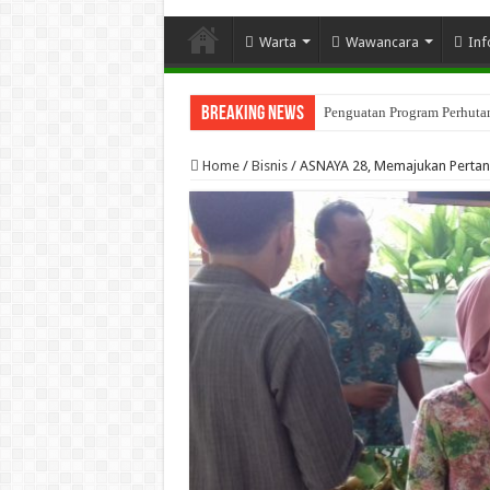
Warta
Wawancara
Inf
Breaking News
Penguatan Program Perhutana
Home
/
Bisnis
/
ASNAYA 28, Memajukan Pertania