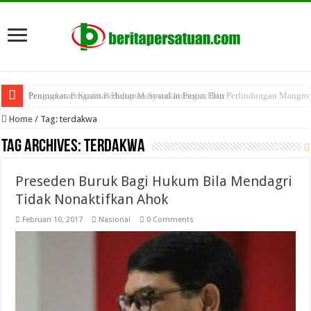
Peningkatan Kualitas Hidup Masyarakat Pesisir Dan Perlindungan Mangro
Penguatan Program Perhutanan Sosial Indragiri Hilir
Home
/
Tag:
terdakwa
Tag Archives:
terdakwa
Preseden Buruk Bagi Hukum Bila Mendagri
Tidak Nonaktifkan Ahok
Februari 10, 2017
Nasional
0 Comments