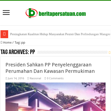
Peningkatan Kualitas Hidup Masyarakat Pesisir Dan Perlindungan Mangro
Penguatan Program Perhutanan Sosial Indragiri Hilir
Home
/
Tag:
pp
Tag Archives:
pp
Presiden Sahkan PP Penyelenggaraan
Perumahan Dan Kawasan Permukiman
Juni 14, 2016
Nasional
0 Comments