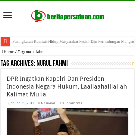
Peningkatan Kualitas Hidup Masyarakat Pesisir Dan Perlindungan Mangro
Penguatan Program Perhutanan Sosial Indragiri Hilir
Home
/
Tag:
nurul fahmi
Tag Archives:
nurul fahmi
DPR Ingatkan Kapolri Dan Presiden
Indonesia Negara Hukum, Laailaahaillallah
Kalimat Mulia
Januari 25, 2017
Nasional
0 Comments