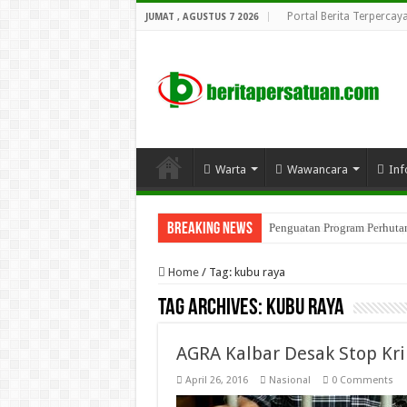
Portal Berita Terpercay
JUMAT , AGUSTUS 7 2026
Warta
Wawancara
Inf
Breaking News
Penguatan Program Perhutana
Home
/
Tag:
kubu raya
Tag Archives:
kubu raya
AGRA Kalbar Desak Stop Kri
April 26, 2016
Nasional
0 Comments