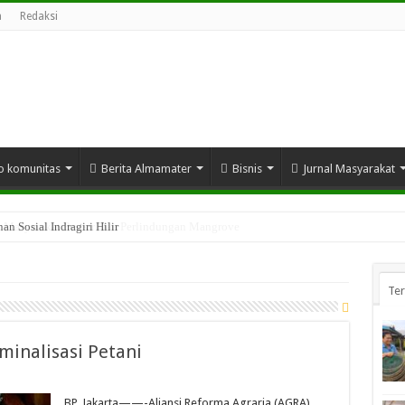
a
Redaksi
o komunitas
Berita Almamater
Bisnis
Jurnal Masyarakat
n Sosial Indragiri Hilir
Te
minalisasi Petani
BP_Jakarta——-Aliansi Reforma Agraria (AGRA)