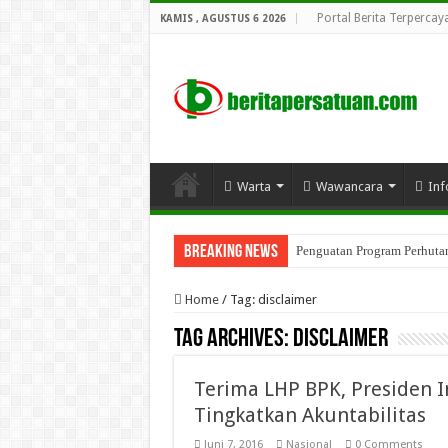
Portal Berita Terpercay
KAMIS , AGUSTUS 6 2026
Warta
Wawancara
Inf
Breaking News
Penguatan Program Perhutana
Home
/
Tag:
disclaimer
Tag Archives:
disclaimer
Terima LHP BPK, Presiden
Tingkatkan Akuntabilitas
Juni 7, 2016
Nasional
0 Comments