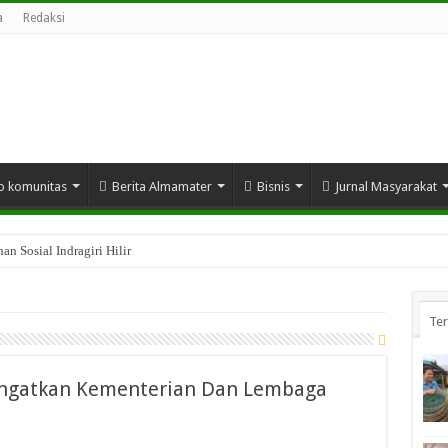
a
Redaksi
o komunitas
Berita Almamater
Bisnis
Jurnal Masyarakat
n Sosial Indragiri Hilir
Te
 Ingatkan Kementerian Dan Lembaga